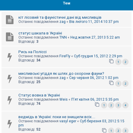
е
Тем
з
в
і
д
кіт лісовий та фауністичні дані від мисливців
п
Останнє повідомлення
zag
«
Вів лютого 11, 2014 10:37 pm
о
в
статус шакала в Україні
і
д
Останнє повідомлення
TNN
«
Нед жовтня 27, 2013 5:22 am
е
Відповіді:
3
й
Рись на Поліссі
Останнє повідомлення
FireFly
«
Суб грудня 15, 2012 2:29 pm
Відповіді:
34
А
1
2
к
т
мисливські угіддя як шлях до охорони фауни?
и
Останнє повідомлення
zag
«
Сер червня 06, 2012 1:02 pm
в
Відповіді:
25
н
1
2
і
т
Статус вовка в Україні
е
м
Останнє повідомлення
Weis
«
П'ят квітня 06, 2012 5:35 pm
и
Відповіді:
74
1
2
3
4
ведмідь в Україні: поки не знищили всіх....
П
Останнє повідомлення
vasyl eger
«
Суб березня 03, 2012 5:15
о
pm
ш
Відповіді:
52
1
2
3
у