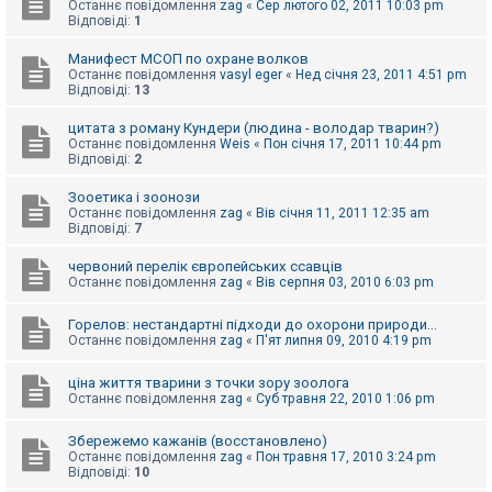
Останнє повідомлення
zag
«
Сер лютого 02, 2011 10:03 pm
Відповіді:
1
Манифест МСОП по охране волков
Останнє повідомлення
vasyl eger
«
Нед січня 23, 2011 4:51 pm
Відповіді:
13
цитата з роману Кундери (людина - володар тварин?)
Останнє повідомлення
Weis
«
Пон січня 17, 2011 10:44 pm
Відповіді:
2
Зооетика і зоонози
Останнє повідомлення
zag
«
Вів січня 11, 2011 12:35 am
Відповіді:
7
червоний перелік європейських ссавців
Останнє повідомлення
zag
«
Вів серпня 03, 2010 6:03 pm
Горелов: нестандартні підходи до охорони природи...
Останнє повідомлення
zag
«
П'ят липня 09, 2010 4:19 pm
ціна життя тварини з точки зору зоолога
Останнє повідомлення
zag
«
Суб травня 22, 2010 1:06 pm
Збережемо кажанів (восстановлено)
Останнє повідомлення
zag
«
Пон травня 17, 2010 3:24 pm
Відповіді:
10