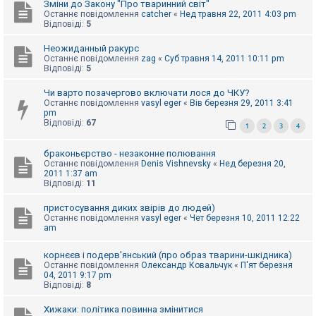
Зміни до Закону "Про тваринний світ"
Останнє повідомлення
catcher
«
Нед травня 22, 2011 4:03 pm
Відповіді:
5
Неожиданный ракурс
Останнє повідомлення
zag
«
Суб травня 14, 2011 10:11 pm
Відповіді:
5
Чи варто позачергово включати лося до ЧКУ?
Останнє повідомлення
vasyl eger
«
Вів березня 29, 2011 3:41
pm
Відповіді:
67
1
2
3
4
браконьєрство - незаконне полювання
Останнє повідомлення
Denis Vishnevsky
«
Нед березня 20,
2011 1:37 am
Відповіді:
11
пристосування диких звірів до людей)
Останнє повідомлення
vasyl eger
«
Чет березня 10, 2011 12:22
am
корнєєв і подерв'янський (про образ тварини-шкідника)
Останнє повідомлення
Олександр Ковальчук
«
П'ят березня
04, 2011 9:17 pm
Відповіді:
8
Хижаки: політика повинна змінитися