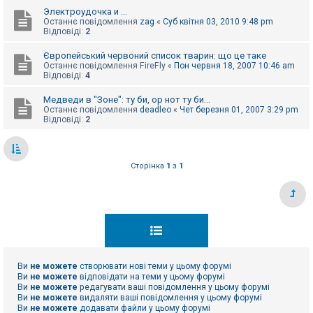
Электроудочка и ...
Останнє повідомлення
zag
«
Суб квітня 03, 2010 9:48 pm
Відповіді:
2
Європейський червоний список тварин: що це таке
Останнє повідомлення
FireFly
«
Пон червня 18, 2007 10:46 am
Відповіді:
4
Медведи в "Зоне": ту би, ор нот ту би...
Останнє повідомлення
deadleo
«
Чет березня 01, 2007 3:29 pm
Відповіді:
2
Сторінка
1
з
1
Ви
не можете
створювати нові теми у цьому форумі
Ви
не можете
відповідати на теми у цьому форумі
Ви
не можете
редагувати ваші повідомлення у цьому форумі
Ви
не можете
видаляти ваші повідомлення у цьому форумі
Ви
не можете
додавати файли у цьому форумі