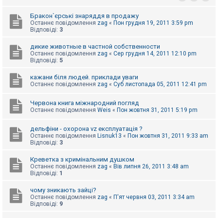
к
Бракон`єрські знаряддя в продажу
Останнє повідомлення
zag
«
Пон грудня 19, 2011 3:59 pm
Відповіді:
3
Д
о
дикие животные в частной собственности
п
о
Останнє повідомлення
zag
«
Сер грудня 14, 2011 12:10 pm
м
Відповіді:
5
о
г
кажани біля людей. приклади уваги
а
Останнє повідомлення
zag
«
Суб листопада 05, 2011 12:41 pm
Червона книга міжнародний погляд
Останнє повідомлення
Weis
«
Пон жовтня 31, 2011 5:19 pm
дельфіни - охорона vz експлуатація ?
Останнє повідомлення
Lisnuk13
«
Пон жовтня 31, 2011 9:33 am
Відповіді:
3
Креветка з кримінальним душком
Останнє повідомлення
zag
«
Вів липня 26, 2011 3:48 am
Відповіді:
1
чому зникають зайці?
Останнє повідомлення
zag
«
П'ят червня 03, 2011 3:34 am
Відповіді:
9