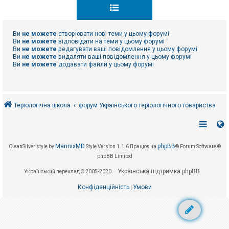
к
Ви
не можете
створювати нові теми у цьому форумі
Д
о
Ви
не можете
відповідати на теми у цьому форумі
п
Ви
не можете
редагувати ваші повідомлення у цьому форумі
о
Ви
не можете
видаляти ваші повідомлення у цьому форумі
м
Ви
не можете
додавати файли у цьому форумі
о
г
а
Теріологічна школа
форум Українського теріологічного товариства
MannixMD
phpBB
CleanSilver style by
Style Version 1.1.6
Працює на
® Forum Software ©
phpBB Limited
Українська підтримка phpBB
Український переклад © 2005-2020
Конфіденційність
Умови
|