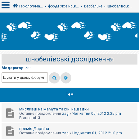
Теріологічна школа
форум Українського теріологічного товариства
Вербальне
шнобелівські дослідження
В
х
і
д
шнобелівські дослідження
Р
е
Модератор:
zag
є
с
т
р
а
ц
Тем
і
я
мисливці на мамута та їхні нащадки
Останнє повідомлення
zag
«
Чет квітня 05, 2012 2:25 pm
Т
Відповіді:
3
е
м
премія Дарвіна
и
Останнє повідомлення
zag
«
Нед квітня 01, 2012 2:10 pm
б