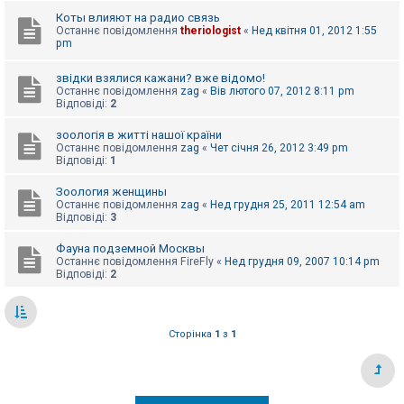
е
з
Коты влияют на радио связь
в
Останнє повідомлення
theriologist
«
Нед квітня 01, 2012 1:55
і
pm
д
п
о
звідки взялися кажани? вже відомо!
в
Останнє повідомлення
zag
«
Вів лютого 07, 2012 8:11 pm
і
Відповіді:
2
д
е
зоологія в житті нашої країни
й
Останнє повідомлення
zag
«
Чет січня 26, 2012 3:49 pm
Відповіді:
1
А
Зоология женщины
к
Останнє повідомлення
zag
«
Нед грудня 25, 2011 12:54 am
т
Відповіді:
3
и
в
Фауна подземной Москвы
н
Останнє повідомлення
FireFly
«
Нед грудня 09, 2007 10:14 pm
і
Відповіді:
2
т
е
м
и
Сторінка
1
з
1
П
о
ш
у