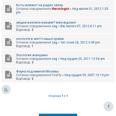
е
з
Коты влияют на радио связь
в
Останнє повідомлення
theriologist
«
Нед квітня 01, 2012 1:55
і
pm
д
п
о
звідки взялися кажани? вже відомо!
в
Останнє повідомлення
zag
«
Вів лютого 07, 2012 8:11 pm
і
Відповіді:
2
д
е
зоологія в житті нашої країни
й
Останнє повідомлення
zag
«
Чет січня 26, 2012 3:49 pm
Відповіді:
1
А
Зоология женщины
к
Останнє повідомлення
zag
«
Нед грудня 25, 2011 12:54 am
т
Відповіді:
3
и
в
Фауна подземной Москвы
н
Останнє повідомлення
FireFly
«
Нед грудня 09, 2007 10:14 pm
і
Відповіді:
2
т
е
м
и
Сторінка
1
з
1
П
о
ш
у