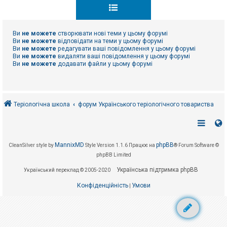
к
Ви
не можете
створювати нові теми у цьому форумі
Д
о
Ви
не можете
відповідати на теми у цьому форумі
п
Ви
не можете
редагувати ваші повідомлення у цьому форумі
о
Ви
не можете
видаляти ваші повідомлення у цьому форумі
м
Ви
не можете
додавати файли у цьому форумі
о
г
а
Теріологічна школа
форум Українського теріологічного товариства
MannixMD
phpBB
CleanSilver style by
Style Version 1.1.6
Працює на
® Forum Software ©
phpBB Limited
Українська підтримка phpBB
Український переклад © 2005-2020
Конфіденційність
Умови
|