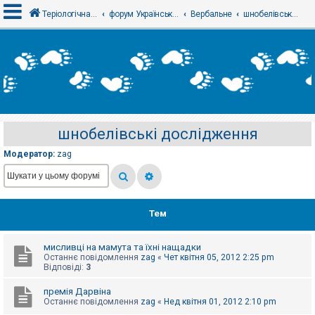
Теріологічна школа
форум Українського теріологічного товариства
Вербальне
шнобелівські дослідження
В
х
і
д
шнобелівські дослідження
Р
е
Модератор:
zag
є
с
т
р
а
ц
Тем
і
я
мисливці на мамута та їхні нащадки
Останнє повідомлення
zag
«
Чет квітня 05, 2012 2:25 pm
Т
Відповіді:
3
е
м
премія Дарвіна
и
Останнє повідомлення
zag
«
Нед квітня 01, 2012 2:10 pm
б