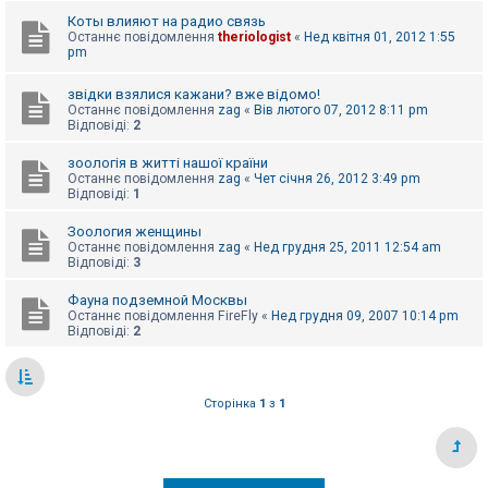
е
з
Коты влияют на радио связь
в
Останнє повідомлення
theriologist
«
Нед квітня 01, 2012 1:55
і
pm
д
п
о
звідки взялися кажани? вже відомо!
в
Останнє повідомлення
zag
«
Вів лютого 07, 2012 8:11 pm
і
Відповіді:
2
д
е
зоологія в житті нашої країни
й
Останнє повідомлення
zag
«
Чет січня 26, 2012 3:49 pm
Відповіді:
1
А
Зоология женщины
к
Останнє повідомлення
zag
«
Нед грудня 25, 2011 12:54 am
т
Відповіді:
3
и
в
Фауна подземной Москвы
н
Останнє повідомлення
FireFly
«
Нед грудня 09, 2007 10:14 pm
і
Відповіді:
2
т
е
м
и
Сторінка
1
з
1
П
о
ш
у