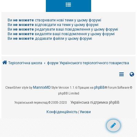
к
Ви
не можете
створювати нові теми у цьому форумі
Д
о
Ви
не можете
відповідати на теми у цьому форумі
п
Ви
не можете
редагувати ваші повідомлення у цьому форумі
о
Ви
не можете
видаляти ваші повідомлення у цьому форумі
м
Ви
не можете
додавати файли у цьому форумі
о
г
а
Теріологічна школа
форум Українського теріологічного товариства
MannixMD
phpBB
CleanSilver style by
Style Version 1.1.6
Працює на
® Forum Software ©
phpBB Limited
Українська підтримка phpBB
Український переклад © 2005-2020
Конфіденційність
Умови
|