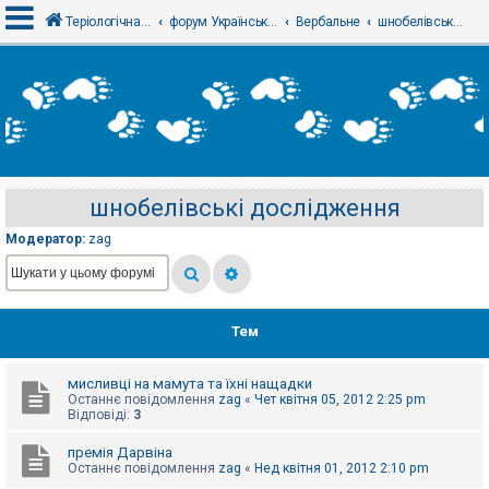
Теріологічна школа
форум Українського теріологічного товариства
Вербальне
шнобелівські дослідження
В
х
і
д
шнобелівські дослідження
Р
е
Модератор:
zag
є
с
т
р
а
ц
Тем
і
я
мисливці на мамута та їхні нащадки
Останнє повідомлення
zag
«
Чет квітня 05, 2012 2:25 pm
Т
Відповіді:
3
е
м
премія Дарвіна
и
Останнє повідомлення
zag
«
Нед квітня 01, 2012 2:10 pm
б