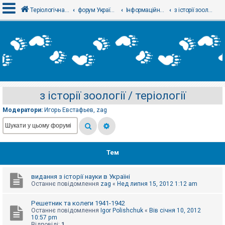
Теріологічна школа
форум Українського теріологічного товариства
Інформаційний відділ
з історії зоології / теріології
В
х
і
д
з історії зоології / теріології
Р
е
Модератори:
Игорь Евстафьев
,
zag
є
с
т
р
а
ц
Тем
і
я
видання з історії науки в Україні
Останнє повідомлення
zag
«
Нед липня 15, 2012 1:12 am
Т
е
Решетник та колеги 1941-1942
м
Останнє повідомлення
Igor Polishchuk
«
Вів січня 10, 2012
и
10:57 pm
б
Відповіді:
1