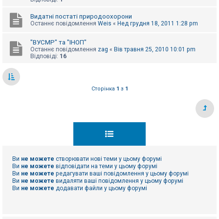
е
з
в
Видатні постаті природоохорони
і
Останнє повідомлення
Weis
«
Нед грудня 18, 2011 1:28 pm
д
п
о
"ВУСМР" та "ІНОП"
в
Останнє повідомлення
zag
«
Вів травня 25, 2010 10:01 pm
і
Відповіді:
16
д
е
й
Сторінка
1
з
1
А
к
т
и
в
н
і
т
е
Ви
не можете
створювати нові теми у цьому форумі
м
Ви
не можете
відповідати на теми у цьому форумі
и
Ви
не можете
редагувати ваші повідомлення у цьому форумі
Ви
не можете
видаляти ваші повідомлення у цьому форумі
Ви
не можете
додавати файли у цьому форумі
П
о
ш
у