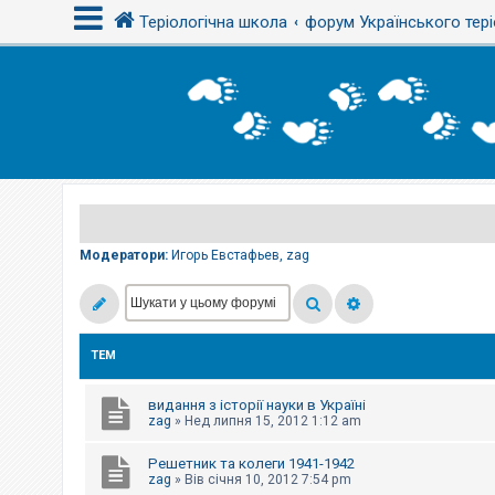
Теріологічна школа
форум Українського тері
В
х
і
д
Р
е
є
Модератори:
Игорь Евстафьев
,
zag
с
т
р
а
ц
і
ТЕМ
я
видання з історії науки в Україні
Т
zag
»
Нед липня 15, 2012 1:12 am
е
м
Решетник та колеги 1941-1942
и
б
zag
»
Вів січня 10, 2012 7:54 pm