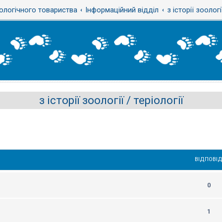
ологічного товариства
Інформаційний відділ
з історії зоологі
з історії зоології / теріології
ВІДПОВІД
0
1