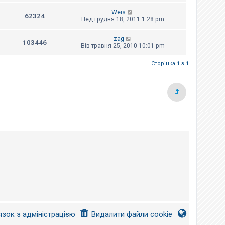
Weis
62324
Нед грудня 18, 2011 1:28 pm
zag
103446
Вів травня 25, 2010 10:01 pm
Сторінка
1
з
1
язок з адміністрацією
Видалити файли cookie