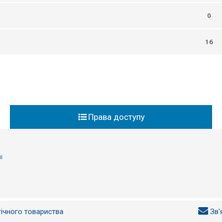
0
16
Права доступу
і
гічного товариства
Зв'