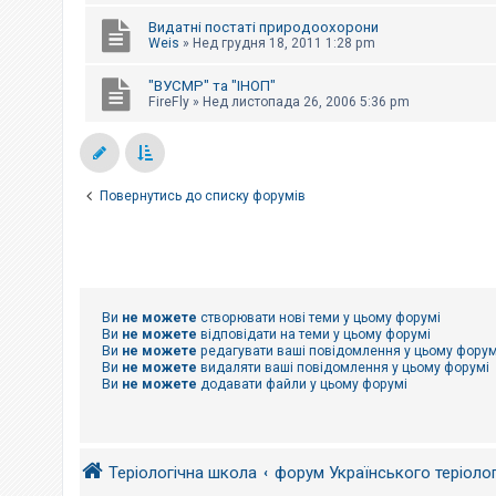
е
з
Видатні постаті природоохорони
в
Weis
»
Нед грудня 18, 2011 1:28 pm
і
д
п
"ВУСМР" та "ІНОП"
о
FireFly
»
Нед листопада 26, 2006 5:36 pm
в
і
д
е
й
Повернутись до списку форумів
А
к
т
и
в
н
Ви
не можете
створювати нові теми у цьому форумі
і
Ви
не можете
відповідати на теми у цьому форумі
т
Ви
не можете
редагувати ваші повідомлення у цьому форум
е
Ви
не можете
видаляти ваші повідомлення у цьому форумі
м
Ви
не можете
додавати файли у цьому форумі
и
П
о
Теріологічна школа
форум Українського теріоло
ш
у