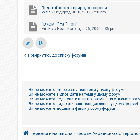
е
з
Видатні постаті природоохорони
в
Weis
»
Нед грудня 18, 2011 1:28 pm
і
д
п
"ВУСМР" та "ІНОП"
о
FireFly
»
Нед листопада 26, 2006 5:36 pm
в
і
д
е
й
Повернутись до списку форумів
А
к
т
и
в
н
Ви
не можете
створювати нові теми у цьому форумі
і
Ви
не можете
відповідати на теми у цьому форумі
т
Ви
не можете
редагувати ваші повідомлення у цьому форум
е
Ви
не можете
видаляти ваші повідомлення у цьому форумі
м
Ви
не можете
додавати файли у цьому форумі
и
П
о
Теріологічна школа
форум Українського теріоло
ш
у