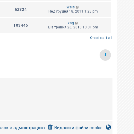
Weis
62324
Нед грудня 18, 2011 1:28 pm
zag
103446
Вів травня 25, 2010 10:01 pm
Сторінка
1
з
1
язок з адміністрацією
Видалити файли cookie