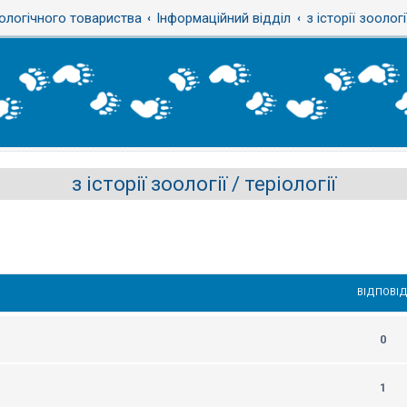
ологічного товариства
Інформаційний відділ
з історії зоологі
з історії зоології / теріології
ВІДПОВІД
0
1