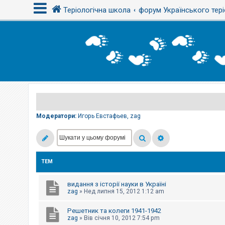
Теріологічна школа
форум Українського тері
В
х
і
д
Р
е
є
Модератори:
Игорь Евстафьев
,
zag
с
т
р
а
ц
і
ТЕМ
я
видання з історії науки в Україні
Т
zag
»
Нед липня 15, 2012 1:12 am
е
м
Решетник та колеги 1941-1942
и
б
zag
»
Вів січня 10, 2012 7:54 pm