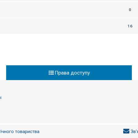
0
16
Права доступу
і
гічного товариства
Зв'