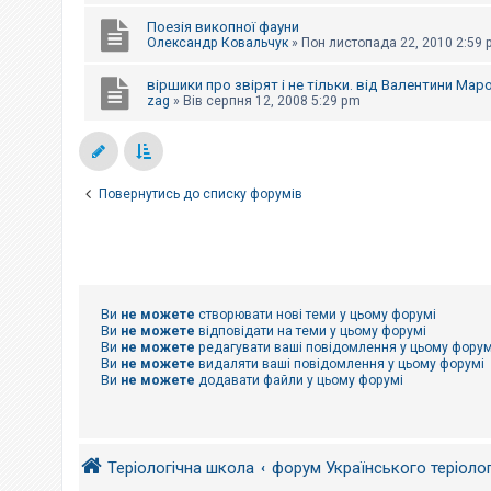
е
з
Поезія викопної фауни
в
Олександр Ковальчук
»
Пон листопада 22, 2010 2:59
і
д
п
віршики про звірят і не тільки. від Валентини Маро
о
zag
»
Вів серпня 12, 2008 5:29 pm
в
і
д
е
й
Повернутись до списку форумів
А
к
т
и
в
н
Ви
не можете
створювати нові теми у цьому форумі
і
Ви
не можете
відповідати на теми у цьому форумі
т
Ви
не можете
редагувати ваші повідомлення у цьому форум
е
Ви
не можете
видаляти ваші повідомлення у цьому форумі
м
Ви
не можете
додавати файли у цьому форумі
и
П
о
Теріологічна школа
форум Українського теріоло
ш
у