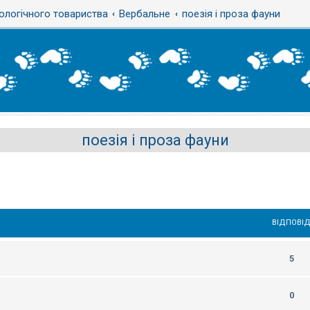
ологічного товариства
Вербальне
поезія і проза фауни
поезія і проза фауни
ВІДПОВІД
5
0