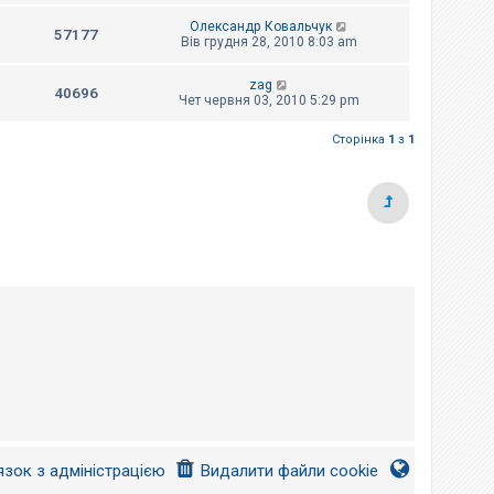
Олександр Ковальчук
57177
Вів грудня 28, 2010 8:03 am
zag
40696
Чет червня 03, 2010 5:29 pm
Сторінка
1
з
1
язок з адміністрацією
Видалити файли cookie