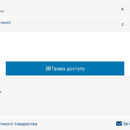
8
 pm
чкіної
2
Права доступу
і
гічного товариства
Зв'