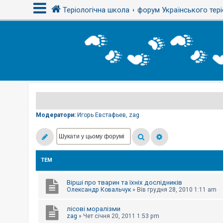
Теріологічна школа
форум Українського тері
В
х
і
д
Р
е
є
Модератори:
Игорь Евстафьев
,
zag
с
т
р
а
ц
і
ТЕМ
я
Вірші про тварин та їхніх дослідників
Т
Олександр Ковальчук
»
Вів грудня 28, 2010 1:11 am
е
м
лісові моралізми
и
б
zag
»
Чет січня 20, 2011 1:53 pm