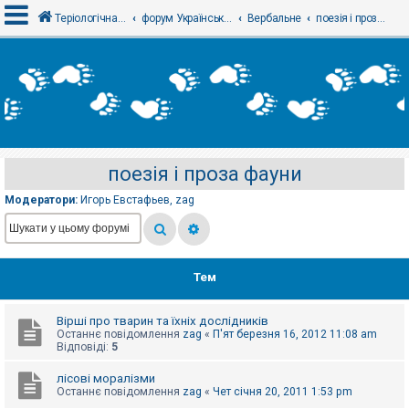
Теріологічна школа
форум Українського теріологічного товариства
Вербальне
поезія і проза фауни
В
х
і
д
поезія і проза фауни
Р
е
Модератори:
Игорь Евстафьев
,
zag
є
с
т
р
а
ц
Тем
і
я
Вірші про тварин та їхніх дослідників
Останнє повідомлення
zag
«
П'ят березня 16, 2012 11:08 am
Т
Відповіді:
5
е
м
лісові моралізми
и
Останнє повідомлення
zag
«
Чет січня 20, 2011 1:53 pm
б