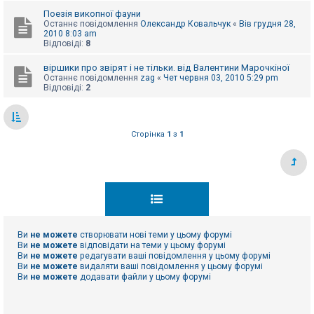
е
з
Поезія викопної фауни
в
Останнє повідомлення
Олександр Ковальчук
«
Вів грудня 28,
і
2010 8:03 am
д
Відповіді:
8
п
о
віршики про звірят і не тільки. від Валентини Марочкіної
в
Останнє повідомлення
zag
«
Чет червня 03, 2010 5:29 pm
і
Відповіді:
2
д
е
й
Сторінка
1
з
1
А
к
т
и
в
н
і
т
е
м
Ви
не можете
створювати нові теми у цьому форумі
и
Ви
не можете
відповідати на теми у цьому форумі
Ви
не можете
редагувати ваші повідомлення у цьому форумі
Ви
не можете
видаляти ваші повідомлення у цьому форумі
Ви
не можете
додавати файли у цьому форумі
П
о
ш
у