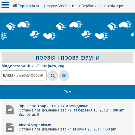
Теріологічна школа
форум Українського теріологічного товариства
Вербальне
поезія і проза фауни
В
х
і
д
поезія і проза фауни
Р
е
Модератори:
Игорь Евстафьев
,
zag
є
с
т
р
а
ц
Тем
і
я
Вірші про тварин та їхніх дослідників
Останнє повідомлення
zag
«
П'ят березня 16, 2012 11:08 am
Т
Відповіді:
5
е
м
лісові моралізми
и
Останнє повідомлення
zag
«
Чет січня 20, 2011 1:53 pm
б