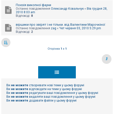
е
з
Поезія викопної фауни
в
Останнє повідомлення
Олександр Ковальчук
«
Вів грудня 28,
і
2010 8:03 am
д
Відповіді:
8
п
о
віршики про звірят і не тільки. від Валентини Марочкіної
в
Останнє повідомлення
zag
«
Чет червня 03, 2010 5:29 pm
і
Відповіді:
2
д
е
й
Сторінка
1
з
1
А
к
т
и
в
н
і
т
е
м
Ви
не можете
створювати нові теми у цьому форумі
и
Ви
не можете
відповідати на теми у цьому форумі
Ви
не можете
редагувати ваші повідомлення у цьому форумі
Ви
не можете
видаляти ваші повідомлення у цьому форумі
Ви
не можете
додавати файли у цьому форумі
П
о
ш
у