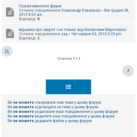
е
з
Поезія викопної фауни
в
Останнє повідомлення
Олександр Ковальчук
«
Вів грудня 28,
і
2010 8:03 am
д
Відповіді:
8
п
о
віршики про звірят і не тільки. від Валентини Марочкіної
в
Останнє повідомлення
zag
«
Чет червня 03, 2010 5:29 pm
і
Відповіді:
2
д
е
й
Сторінка
1
з
1
А
к
т
и
в
н
і
т
е
м
Ви
не можете
створювати нові теми у цьому форумі
и
Ви
не можете
відповідати на теми у цьому форумі
Ви
не можете
редагувати ваші повідомлення у цьому форумі
Ви
не можете
видаляти ваші повідомлення у цьому форумі
Ви
не можете
додавати файли у цьому форумі
П
о
ш
у