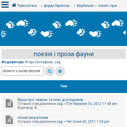
Теріологічна школа
форум Українського теріологічного товариства
Вербальне
поезія і проза фауни
В
х
і
д
поезія і проза фауни
Р
е
Модератори:
Игорь Евстафьев
,
zag
є
с
т
р
а
ц
Тем
і
я
Вірші про тварин та їхніх дослідників
Останнє повідомлення
zag
«
П'ят березня 16, 2012 11:08 am
Т
Відповіді:
5
е
м
лісові моралізми
и
Останнє повідомлення
zag
«
Чет січня 20, 2011 1:53 pm
б