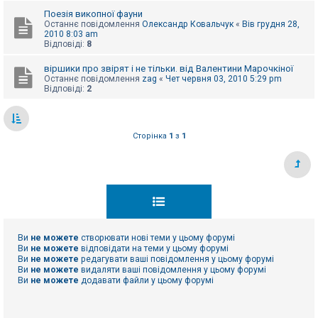
е
з
Поезія викопної фауни
в
Останнє повідомлення
Олександр Ковальчук
«
Вів грудня 28,
і
2010 8:03 am
д
Відповіді:
8
п
о
віршики про звірят і не тільки. від Валентини Марочкіної
в
Останнє повідомлення
zag
«
Чет червня 03, 2010 5:29 pm
і
Відповіді:
2
д
е
й
Сторінка
1
з
1
А
к
т
и
в
н
і
т
е
м
Ви
не можете
створювати нові теми у цьому форумі
и
Ви
не можете
відповідати на теми у цьому форумі
Ви
не можете
редагувати ваші повідомлення у цьому форумі
Ви
не можете
видаляти ваші повідомлення у цьому форумі
Ви
не можете
додавати файли у цьому форумі
П
о
ш
у