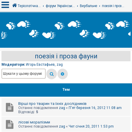
Теріологічна школа
форум Українського теріологічного товариства
Вербальне
поезія і проза фауни
В
х
і
д
поезія і проза фауни
Р
е
Модератори:
Игорь Евстафьев
,
zag
є
с
т
р
а
ц
Тем
і
я
Вірші про тварин та їхніх дослідників
Останнє повідомлення
zag
«
П'ят березня 16, 2012 11:08 am
Т
Відповіді:
5
е
м
лісові моралізми
и
Останнє повідомлення
zag
«
Чет січня 20, 2011 1:53 pm
б