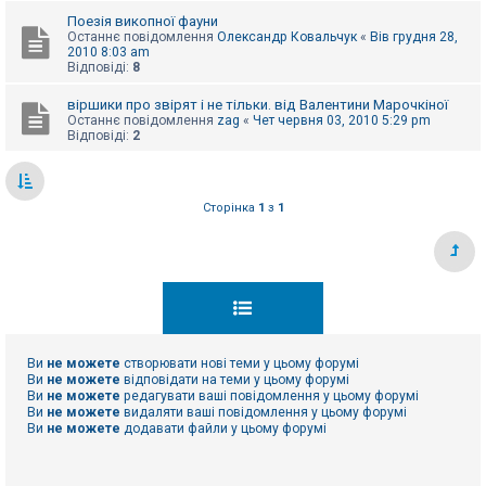
е
з
Поезія викопної фауни
в
Останнє повідомлення
Олександр Ковальчук
«
Вів грудня 28,
і
2010 8:03 am
д
Відповіді:
8
п
о
віршики про звірят і не тільки. від Валентини Марочкіної
в
Останнє повідомлення
zag
«
Чет червня 03, 2010 5:29 pm
і
Відповіді:
2
д
е
й
Сторінка
1
з
1
А
к
т
и
в
н
і
т
е
м
Ви
не можете
створювати нові теми у цьому форумі
и
Ви
не можете
відповідати на теми у цьому форумі
Ви
не можете
редагувати ваші повідомлення у цьому форумі
Ви
не можете
видаляти ваші повідомлення у цьому форумі
Ви
не можете
додавати файли у цьому форумі
П
о
ш
у