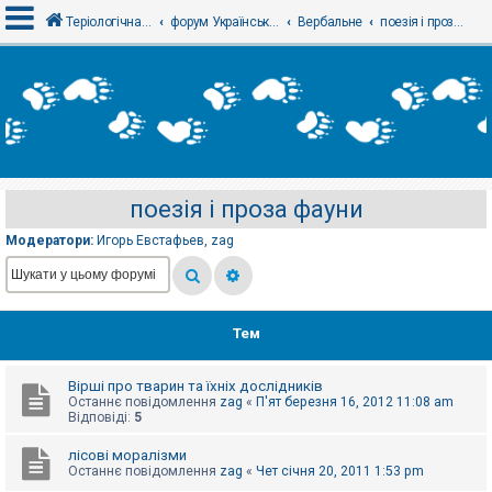
Теріологічна школа
форум Українського теріологічного товариства
Вербальне
поезія і проза фауни
В
х
і
д
поезія і проза фауни
Р
е
Модератори:
Игорь Евстафьев
,
zag
є
с
т
р
а
ц
Тем
і
я
Вірші про тварин та їхніх дослідників
Останнє повідомлення
zag
«
П'ят березня 16, 2012 11:08 am
Т
Відповіді:
5
е
м
лісові моралізми
и
Останнє повідомлення
zag
«
Чет січня 20, 2011 1:53 pm
б