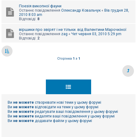
е
з
Поезія викопної фауни
в
Останнє повідомлення
Олександр Ковальчук
«
Вів грудня 28,
і
2010 8:03 am
д
Відповіді:
8
п
о
віршики про звірят і не тільки. від Валентини Марочкіної
в
Останнє повідомлення
zag
«
Чет червня 03, 2010 5:29 pm
і
Відповіді:
2
д
е
й
Сторінка
1
з
1
А
к
т
и
в
н
і
т
е
м
Ви
не можете
створювати нові теми у цьому форумі
и
Ви
не можете
відповідати на теми у цьому форумі
Ви
не можете
редагувати ваші повідомлення у цьому форумі
Ви
не можете
видаляти ваші повідомлення у цьому форумі
Ви
не можете
додавати файли у цьому форумі
П
о
ш
у