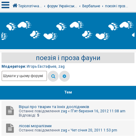
Теріологічна школа
форум Українського теріологічного товариства
Вербальне
поезія і проза фауни
В
х
і
д
поезія і проза фауни
Р
е
Модератори:
Игорь Евстафьев
,
zag
є
с
т
р
а
ц
Тем
і
я
Вірші про тварин та їхніх дослідників
Останнє повідомлення
zag
«
П'ят березня 16, 2012 11:08 am
Т
Відповіді:
5
е
м
лісові моралізми
и
Останнє повідомлення
zag
«
Чет січня 20, 2011 1:53 pm
б