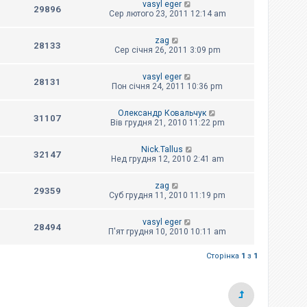
vasyl eger
29896
Сер лютого 23, 2011 12:14 am
zag
28133
Сер січня 26, 2011 3:09 pm
vasyl eger
28131
Пон січня 24, 2011 10:36 pm
Олександр Ковальчук
31107
Вів грудня 21, 2010 11:22 pm
Nick.Tallus
32147
Нед грудня 12, 2010 2:41 am
zag
29359
Суб грудня 11, 2010 11:19 pm
vasyl eger
28494
П'ят грудня 10, 2010 10:11 am
Сторінка
1
з
1