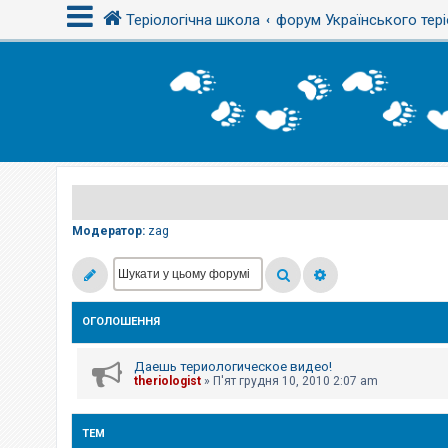
Теріологічна школа
форум Українського тері
В
х
і
д
Р
е
є
Модератор:
zag
с
т
р
а
ц
і
ОГОЛОШЕННЯ
я
Даешь териологическое видео!
Т
theriologist
»
П'ят грудня 10, 2010 2:07 am
е
м
и
б
ТЕМ