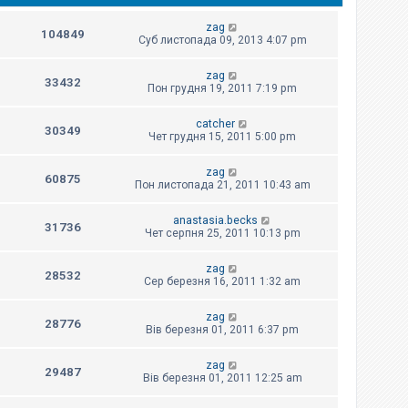
zag
104849
Суб листопада 09, 2013 4:07 pm
zag
33432
Пон грудня 19, 2011 7:19 pm
catcher
30349
Чет грудня 15, 2011 5:00 pm
zag
60875
Пон листопада 21, 2011 10:43 am
anastasia.becks
31736
Чет серпня 25, 2011 10:13 pm
zag
28532
Сер березня 16, 2011 1:32 am
zag
28776
Вів березня 01, 2011 6:37 pm
zag
29487
Вів березня 01, 2011 12:25 am