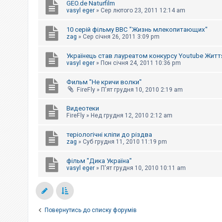
GEO.de Naturfilm
к
vasyl eger
»
Сер лютого 23, 2011 12:14 am
10 серій фільму BBC "Жизнь млекопитающих"
Д
zag
»
Сер січня 26, 2011 3:09 pm
о
п
о
Українець став лауреатом конкурсу Youtube Житт
м
vasyl eger
»
Пон січня 24, 2011 10:36 pm
о
г
а
Фильм "Не кричи волки"
FireFly
»
П'ят грудня 10, 2010 2:19 am
Видеотеки
FireFly
»
Нед грудня 12, 2010 2:12 am
теріологічні кліпи до різдва
zag
»
Суб грудня 11, 2010 11:19 pm
фільм "Дика Україна"
vasyl eger
»
П'ят грудня 10, 2010 10:11 am
Повернутись до списку форумів