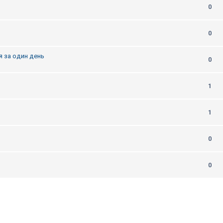
0
0
я за один день
0
1
1
0
0