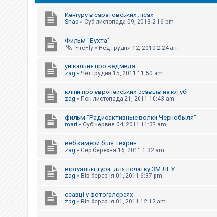
е
з
в
Кенгуру в саратовських лісах
і
Shao
»
Суб листопада 09, 2013 2:16 pm
д
п
Фильм "Бухта"
о
в
FireFly
»
Нед грудня 12, 2010 2:24 am
і
д
унікальне про ведмедя
е
zag
»
Чет грудня 15, 2011 11:50 am
й
кліпи про європейських ссавців на ютубі
zag
»
Пон листопада 21, 2011 10:43 am
А
к
т
фильм "Радиоактивные волки Чернобыля"
и
mari
»
Суб червня 04, 2011 11:37 am
в
н
і
веб камери біля тварин
т
zag
»
Сер березня 16, 2011 1:32 am
е
м
віртуальні тури. для початку ЗМ ЛНУ
и
zag
»
Вів березня 01, 2011 6:37 pm
ссавці у фотогалереях
П
zag
»
Вів березня 01, 2011 12:12 am
о
ш
у