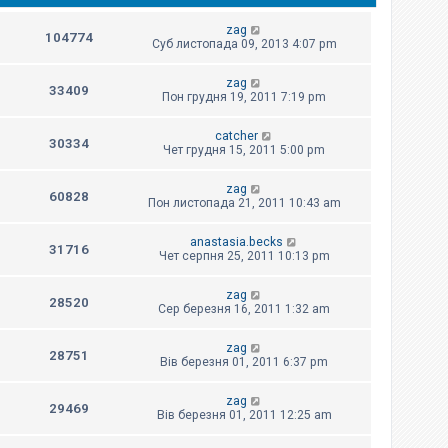
zag
104774
Суб листопада 09, 2013 4:07 pm
zag
33409
Пон грудня 19, 2011 7:19 pm
catcher
30334
Чет грудня 15, 2011 5:00 pm
zag
60828
Пон листопада 21, 2011 10:43 am
anastasia.becks
31716
Чет серпня 25, 2011 10:13 pm
zag
28520
Сер березня 16, 2011 1:32 am
zag
28751
Вів березня 01, 2011 6:37 pm
zag
29469
Вів березня 01, 2011 12:25 am