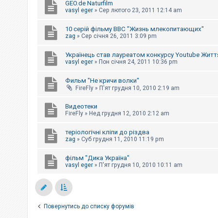
GEO.de Naturfilm
к
vasyl eger
»
Сер лютого 23, 2011 12:14 am
10 серій фільму BBC "Жизнь млекопитающих"
Д
zag
»
Сер січня 26, 2011 3:09 pm
о
п
о
Українець став лауреатом конкурсу Youtube Житт
м
vasyl eger
»
Пон січня 24, 2011 10:36 pm
о
г
а
Фильм "Не кричи волки"
FireFly
»
П'ят грудня 10, 2010 2:19 am
Видеотеки
FireFly
»
Нед грудня 12, 2010 2:12 am
теріологічні кліпи до різдва
zag
»
Суб грудня 11, 2010 11:19 pm
фільм "Дика Україна"
vasyl eger
»
П'ят грудня 10, 2010 10:11 am
Повернутись до списку форумів