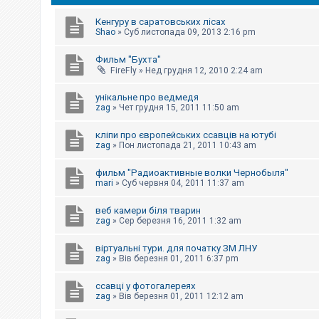
е
з
в
Кенгуру в саратовських лісах
і
Shao
»
Суб листопада 09, 2013 2:16 pm
д
п
Фильм "Бухта"
о
в
FireFly
»
Нед грудня 12, 2010 2:24 am
і
д
унікальне про ведмедя
е
zag
»
Чет грудня 15, 2011 11:50 am
й
кліпи про європейських ссавців на ютубі
zag
»
Пон листопада 21, 2011 10:43 am
А
к
т
фильм "Радиоактивные волки Чернобыля"
и
mari
»
Суб червня 04, 2011 11:37 am
в
н
і
веб камери біля тварин
т
zag
»
Сер березня 16, 2011 1:32 am
е
м
віртуальні тури. для початку ЗМ ЛНУ
и
zag
»
Вів березня 01, 2011 6:37 pm
ссавці у фотогалереях
П
zag
»
Вів березня 01, 2011 12:12 am
о
ш
у