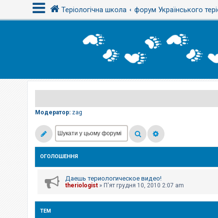
Теріологічна школа
форум Українського тері
В
х
і
д
Р
е
є
Модератор:
zag
с
т
р
а
ц
і
ОГОЛОШЕННЯ
я
Даешь териологическое видео!
Т
theriologist
»
П'ят грудня 10, 2010 2:07 am
е
м
и
б
ТЕМ