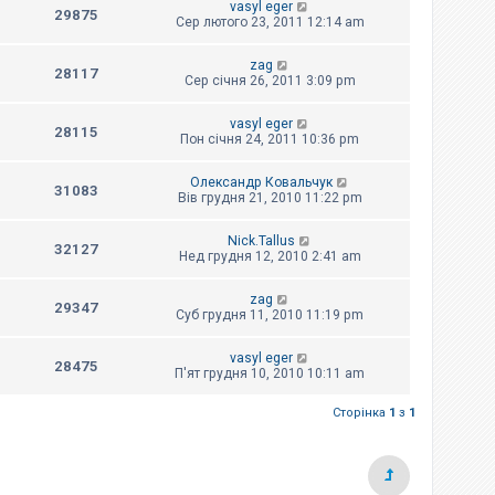
vasyl eger
29875
Сер лютого 23, 2011 12:14 am
zag
28117
Сер січня 26, 2011 3:09 pm
vasyl eger
28115
Пон січня 24, 2011 10:36 pm
Олександр Ковальчук
31083
Вів грудня 21, 2010 11:22 pm
Nick.Tallus
32127
Нед грудня 12, 2010 2:41 am
zag
29347
Суб грудня 11, 2010 11:19 pm
vasyl eger
28475
П'ят грудня 10, 2010 10:11 am
Сторінка
1
з
1