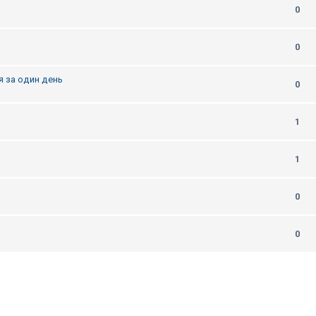
0
0
я за один день
0
1
1
0
0