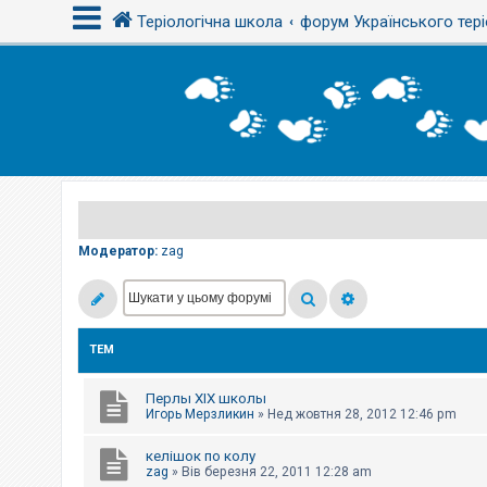
Теріологічна школа
форум Українського тері
В
х
і
д
Р
е
є
Модератор:
zag
с
т
р
а
ц
і
ТЕМ
я
Перлы ХІХ школы
Т
Игорь Мерзликин
»
Нед жовтня 28, 2012 12:46 pm
е
м
келішок по колу
и
б
zag
»
Вів березня 22, 2011 12:28 am