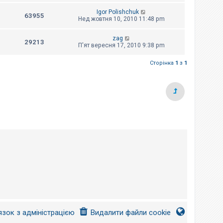
Igor Polishchuk
63955
Нед жовтня 10, 2010 11:48 pm
zag
29213
П'ят вересня 17, 2010 9:38 pm
Сторінка
1
з
1
язок з адміністрацією
Видалити файли cookie