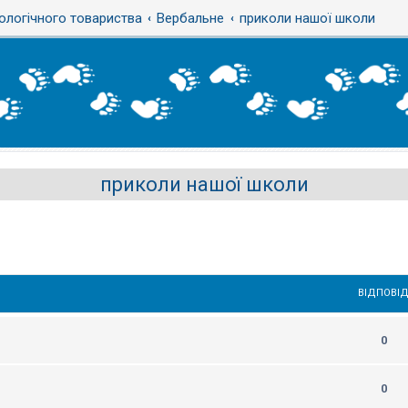
ологічного товариства
Вербальне
приколи нашої школи
приколи нашої школи
ВІДПОВІД
0
0