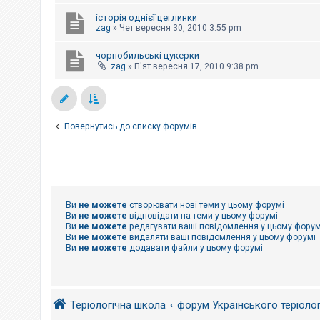
е
з
історія однієї цеглинки
в
zag
»
Чет вересня 30, 2010 3:55 pm
і
д
п
чорнобильські цукерки
о
zag
»
П'ят вересня 17, 2010 9:38 pm
в
і
д
е
й
Повернутись до списку форумів
А
к
т
и
в
н
Ви
не можете
створювати нові теми у цьому форумі
і
Ви
не можете
відповідати на теми у цьому форумі
т
Ви
не можете
редагувати ваші повідомлення у цьому форум
е
Ви
не можете
видаляти ваші повідомлення у цьому форумі
м
Ви
не можете
додавати файли у цьому форумі
и
П
о
Теріологічна школа
форум Українського теріоло
ш
у