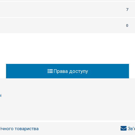
7
0
Права доступу
і
гічного товариства
Зв'