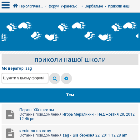
Теріологічна школа
форум Українського теріологічного товариства
Вербальне
приколи нашої школи
В
х
і
д
приколи нашої школи
Р
е
Модератор:
zag
є
с
т
р
а
ц
Тем
і
я
Перлы ХІХ школы
Останнє повідомлення
Игорь Мерзликин
«
Нед жовтня 28, 2012
Т
12:46 pm
е
м
келішок по колу
и
Останнє повідомлення
zag
«
Вів березня 22, 2011 12:28 am
б