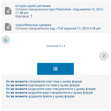
е
з
історія однієї цеглинки
в
Останнє повідомлення
Igor Polishchuk
«
Нед жовтня 10, 2010
і
11:48 pm
д
Відповіді:
7
п
о
в
чорнобильські цукерки
і
Останнє повідомлення
zag
«
П'ят вересня 17, 2010 9:38 pm
д
е
й
Сторінка
1
з
1
А
к
т
и
в
н
і
т
е
Ви
не можете
створювати нові теми у цьому форумі
м
Ви
не можете
відповідати на теми у цьому форумі
и
Ви
не можете
редагувати ваші повідомлення у цьому форумі
Ви
не можете
видаляти ваші повідомлення у цьому форумі
Ви
не можете
додавати файли у цьому форумі
П
о
ш
у