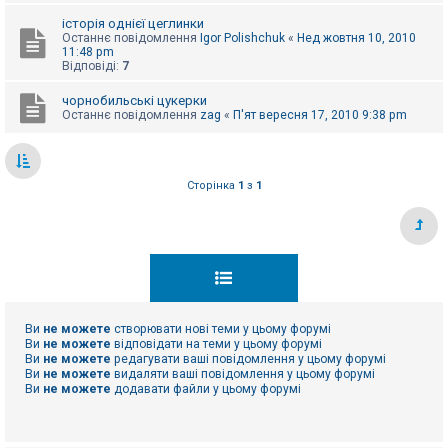
е
з
історія однієї цеглинки
в
Останнє повідомлення
Igor Polishchuk
«
Нед жовтня 10, 2010
і
11:48 pm
д
Відповіді:
7
п
о
в
чорнобильські цукерки
і
Останнє повідомлення
zag
«
П'ят вересня 17, 2010 9:38 pm
д
е
й
Сторінка
1
з
1
А
к
т
и
в
н
і
т
е
Ви
не можете
створювати нові теми у цьому форумі
м
Ви
не можете
відповідати на теми у цьому форумі
и
Ви
не можете
редагувати ваші повідомлення у цьому форумі
Ви
не можете
видаляти ваші повідомлення у цьому форумі
Ви
не можете
додавати файли у цьому форумі
П
о
ш
у