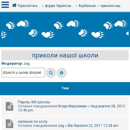
Теріологічна школа
форум Українського теріологічного товариства
Вербальне
приколи нашої школи
В
х
і
д
приколи нашої школи
Р
е
Модератор:
zag
є
с
т
р
а
ц
Тем
і
я
Перлы ХІХ школы
Останнє повідомлення
Игорь Мерзликин
«
Нед жовтня 28, 2012
Т
12:46 pm
е
м
келішок по колу
и
Останнє повідомлення
zag
«
Вів березня 22, 2011 12:28 am
б