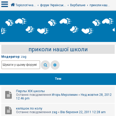
Теріологічна школа
форум Українського теріологічного товариства
Вербальне
приколи нашої школи
В
х
і
д
приколи нашої школи
Р
е
Модератор:
zag
є
с
т
р
а
ц
Тем
і
я
Перлы ХІХ школы
Останнє повідомлення
Игорь Мерзликин
«
Нед жовтня 28, 2012
Т
12:46 pm
е
м
келішок по колу
и
Останнє повідомлення
zag
«
Вів березня 22, 2011 12:28 am
б