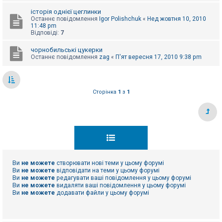
е
з
історія однієї цеглинки
в
Останнє повідомлення
Igor Polishchuk
«
Нед жовтня 10, 2010
і
11:48 pm
д
Відповіді:
7
п
о
в
чорнобильські цукерки
і
Останнє повідомлення
zag
«
П'ят вересня 17, 2010 9:38 pm
д
е
й
Сторінка
1
з
1
А
к
т
и
в
н
і
т
е
Ви
не можете
створювати нові теми у цьому форумі
м
Ви
не можете
відповідати на теми у цьому форумі
и
Ви
не можете
редагувати ваші повідомлення у цьому форумі
Ви
не можете
видаляти ваші повідомлення у цьому форумі
Ви
не можете
додавати файли у цьому форумі
П
о
ш
у