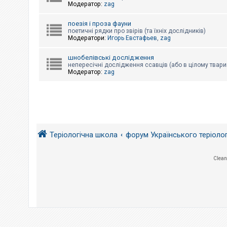
е
Модератор:
zag
з
в
і
поезія і проза фауни
д
поетичні рядки про звірів (та їхніх дослідників)
п
Модератори:
Игорь Евстафьев
,
zag
о
в
і
шнобелівські дослідження
д
непересічні дослідження ссавців (або в цілому твари
е
Модератор:
zag
й
А
к
т
и
Теріологічна школа
форум Українського теріоло
в
н
і
т
Clean
е
м
и
П
о
ш
у