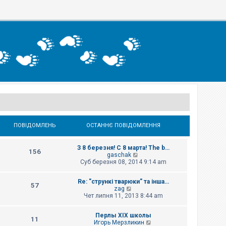
ПОВІДОМЛЕНЬ
ОСТАННЄ ПОВІДОМЛЕННЯ
З 8 березня! С 8 марта! The b…
156
П
gaschak
е
Суб березня 08, 2014 9:14 am
р
е
Re: "стрункі тварюки" та інша…
г
57
П
zag
л
е
Чет липня 11, 2013 8:44 am
я
р
н
е
у
Перлы ХІХ школы
г
т
11
П
Игорь Мерзликин
л
и