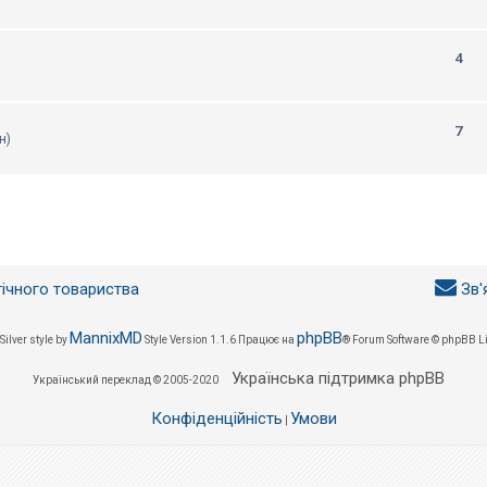
4
7
н)
гічного товариства
Зв'
MannixMD
phpBB
Silver style by
Style Version 1.1.6
Працює на
® Forum Software © phpBB L
Українська підтримка phpBB
Український переклад © 2005-2020
Конфіденційність
Умови
|