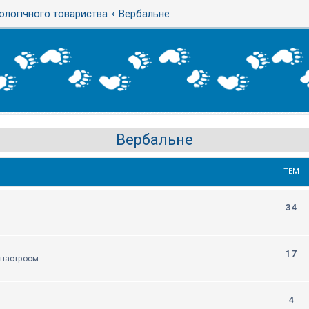
ологічного товариства
Вербальне
Вербальне
ТЕМ
34
17
м настроєм
4