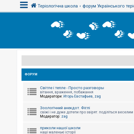
Теріологічна школа
форум Українського тері
В
х
і
д
Р
е
є
с
ФОРУМ
т
р
а
Світле і тепле - Просто разговоры
ц
вітання, враження, побажання
і
Модератори:
Игорь Евстафьев
,
zag
я
Зоологічний анекдот. Фіглі
свіжі і не дуже дотепи про звірят. поділіться весели
Т
Модератор:
zag
е
м
и
приколи нашої школи
б
наші маленькі історії