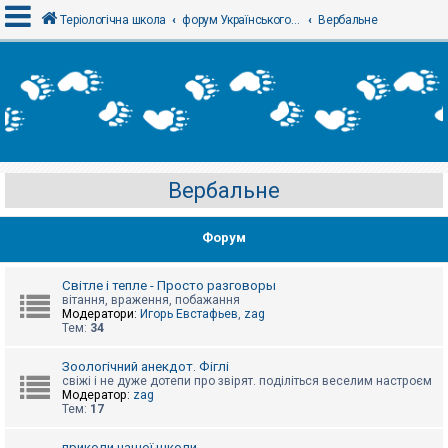
Теріологічна школа
форум Українського теріологічного товариства
Вербальне
В
х
і
д
Вербальне
Р
е
є
Форум
с
т
р
а
Світле і тепле - Просто разговоры
ц
вітання, враження, побажання
і
Модератори:
Игорь Евстафьев
,
zag
я
Тем:
34
Зоологічний анекдот. Фіглі
Т
свіжі і не дуже дотепи про звірят. поділіться веселим настроєм
е
Модератор:
zag
м
Тем:
17
и
б
приколи нашої школи