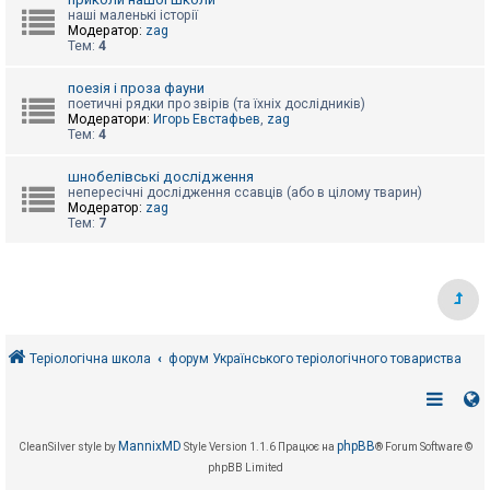
е
з
наші маленькі історії
в
Модератор:
zag
і
Тем:
4
д
п
поезія і проза фауни
о
поетичні рядки про звірів (та їхніх дослідників)
в
Модератори:
Игорь Евстафьев
,
zag
і
Тем:
4
д
е
й
шнобелівські дослідження
непересічні дослідження ссавців (або в цілому тварин)
Модератор:
zag
Тем:
7
А
к
т
и
в
н
і
т
е
Теріологічна школа
форум Українського теріологічного товариства
м
и
П
MannixMD
phpBB
CleanSilver style by
Style Version 1.1.6
Працює на
® Forum Software ©
о
phpBB Limited
ш
у