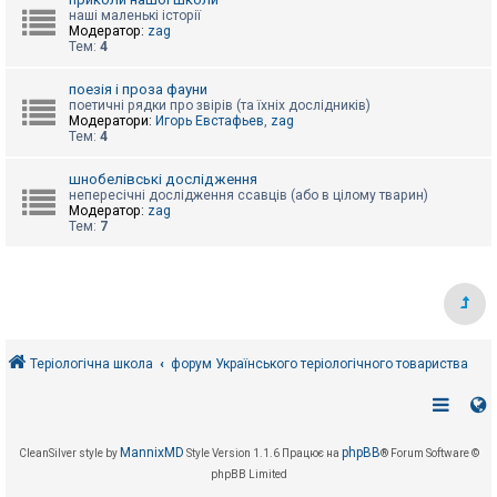
е
з
наші маленькі історії
в
Модератор:
zag
і
Тем:
4
д
п
поезія і проза фауни
о
поетичні рядки про звірів (та їхніх дослідників)
в
Модератори:
Игорь Евстафьев
,
zag
і
Тем:
4
д
е
й
шнобелівські дослідження
непересічні дослідження ссавців (або в цілому тварин)
Модератор:
zag
Тем:
7
А
к
т
и
в
н
і
т
е
Теріологічна школа
форум Українського теріологічного товариства
м
и
П
MannixMD
phpBB
CleanSilver style by
Style Version 1.1.6
Працює на
® Forum Software ©
о
phpBB Limited
ш
у