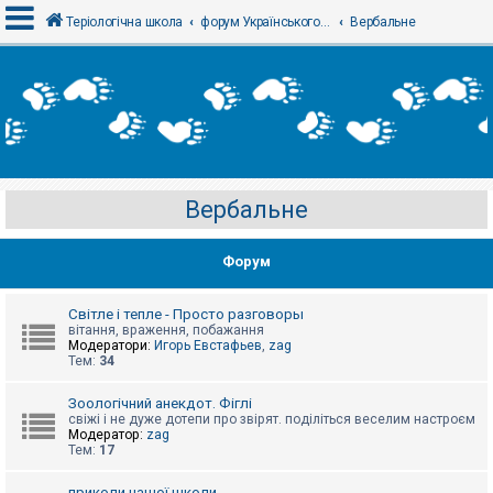
Теріологічна школа
форум Українського теріологічного товариства
Вербальне
В
х
і
д
Вербальне
Р
е
є
Форум
с
т
р
а
Світле і тепле - Просто разговоры
ц
вітання, враження, побажання
і
Модератори:
Игорь Евстафьев
,
zag
я
Тем:
34
Зоологічний анекдот. Фіглі
Т
свіжі і не дуже дотепи про звірят. поділіться веселим настроєм
е
Модератор:
zag
м
Тем:
17
и
б
приколи нашої школи