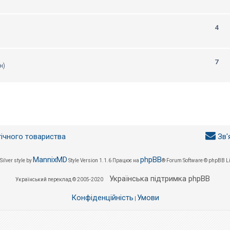
4
7
н)
гічного товариства
Зв'
MannixMD
phpBB
Silver style by
Style Version 1.1.6
Працює на
® Forum Software © phpBB L
Українська підтримка phpBB
Український переклад © 2005-2020
Конфіденційність
Умови
|