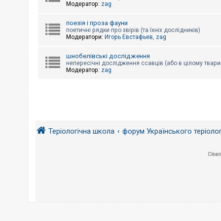
е
Модератор:
zag
з
в
і
поезія і проза фауни
д
поетичні рядки про звірів (та їхніх дослідників)
п
Модератори:
Игорь Евстафьев
,
zag
о
в
і
шнобелівські дослідження
д
непересічні дослідження ссавців (або в цілому твари
е
Модератор:
zag
й
А
к
т
и
Теріологічна школа
форум Українського теріоло
в
н
і
т
Clean
е
м
и
П
о
ш
у