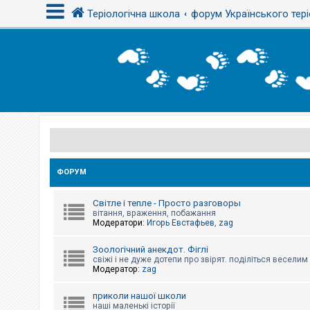
Теріологічна школа
форум Українського тері
В
х
і
д
Р
е
є
с
ФОРУМ
т
р
а
Світле і тепле - Просто разговоры
ц
вітання, враження, побажання
і
Модератори:
Игорь Евстафьев
,
zag
я
Зоологічний анекдот. Фіглі
свіжі і не дуже дотепи про звірят. поділіться весели
Т
Модератор:
zag
е
м
и
приколи нашої школи
б
наші маленькі історії