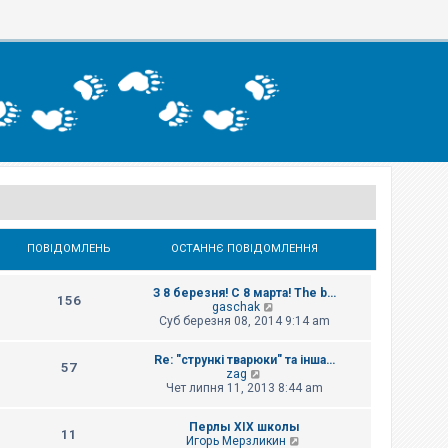
ПОВІДОМЛЕНЬ
ОСТАННЄ ПОВІДОМЛЕННЯ
З 8 березня! С 8 марта! The b…
156
П
gaschak
е
Суб березня 08, 2014 9:14 am
р
е
Re: "стрункі тварюки" та інша…
г
57
П
zag
л
е
Чет липня 11, 2013 8:44 am
я
р
н
е
у
Перлы ХІХ школы
г
т
11
П
Игорь Мерзликин
л
и