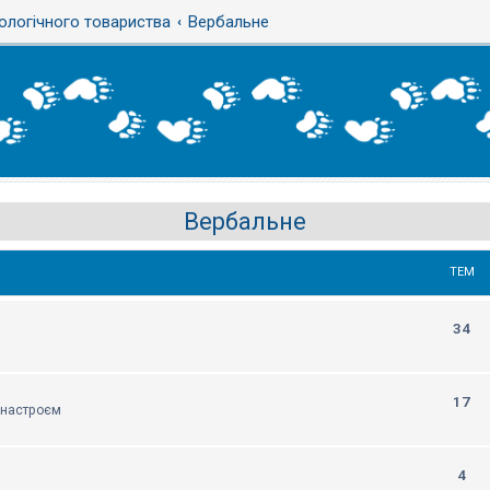
ологічного товариства
Вербальне
Вербальне
ТЕМ
34
17
м настроєм
4