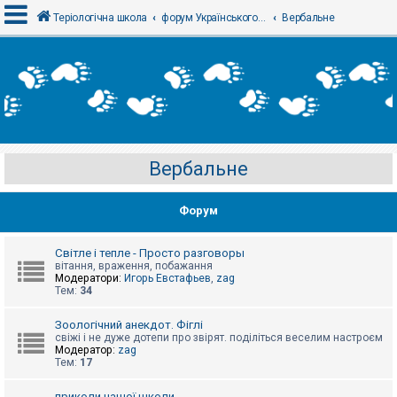
Теріологічна школа
форум Українського теріологічного товариства
Вербальне
В
х
і
д
Вербальне
Р
е
є
Форум
с
т
р
а
Світле і тепле - Просто разговоры
ц
вітання, враження, побажання
і
Модератори:
Игорь Евстафьев
,
zag
я
Тем:
34
Зоологічний анекдот. Фіглі
Т
свіжі і не дуже дотепи про звірят. поділіться веселим настроєм
е
Модератор:
zag
м
Тем:
17
и
б
приколи нашої школи