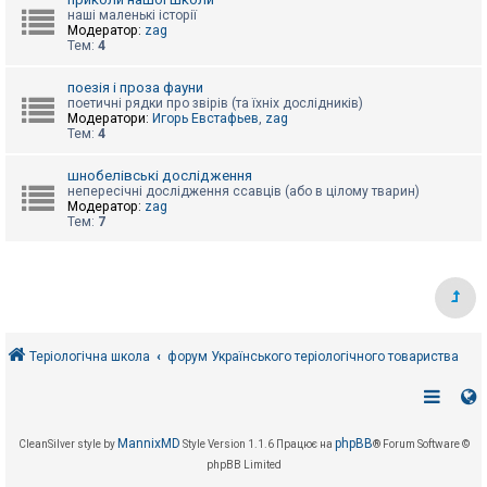
е
з
наші маленькі історії
в
Модератор:
zag
і
Тем:
4
д
п
поезія і проза фауни
о
поетичні рядки про звірів (та їхніх дослідників)
в
Модератори:
Игорь Евстафьев
,
zag
і
Тем:
4
д
е
й
шнобелівські дослідження
непересічні дослідження ссавців (або в цілому тварин)
Модератор:
zag
Тем:
7
А
к
т
и
в
н
і
т
е
Теріологічна школа
форум Українського теріологічного товариства
м
и
П
MannixMD
phpBB
CleanSilver style by
Style Version 1.1.6
Працює на
® Forum Software ©
о
phpBB Limited
ш
у