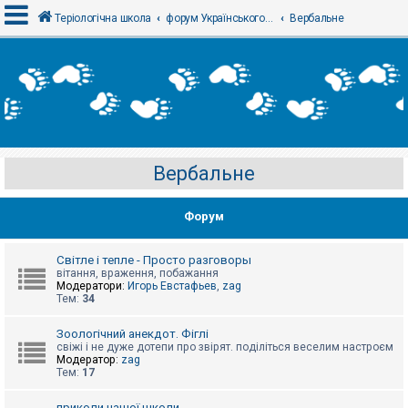
Теріологічна школа
форум Українського теріологічного товариства
Вербальне
В
х
і
д
Вербальне
Р
е
є
Форум
с
т
р
а
Світле і тепле - Просто разговоры
ц
вітання, враження, побажання
і
Модератори:
Игорь Евстафьев
,
zag
я
Тем:
34
Зоологічний анекдот. Фіглі
Т
свіжі і не дуже дотепи про звірят. поділіться веселим настроєм
е
Модератор:
zag
м
Тем:
17
и
б
приколи нашої школи