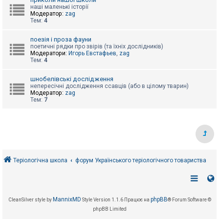
е
з
наші маленькі історії
в
Модератор:
zag
і
Тем:
4
д
п
поезія і проза фауни
о
поетичні рядки про звірів (та їхніх дослідників)
в
Модератори:
Игорь Евстафьев
,
zag
і
Тем:
4
д
е
й
шнобелівські дослідження
непересічні дослідження ссавців (або в цілому тварин)
Модератор:
zag
Тем:
7
А
к
т
и
в
н
і
т
е
Теріологічна школа
форум Українського теріологічного товариства
м
и
П
MannixMD
phpBB
CleanSilver style by
Style Version 1.1.6
Працює на
® Forum Software ©
о
phpBB Limited
ш
у