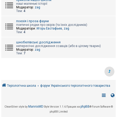
е
з
наші маленькі історії
в
Модератор:
zag
і
Тем:
4
д
п
поезія і проза фауни
о
поетичні рядки про звірів (та їхніх дослідників)
в
Модератори:
Игорь Евстафьев
,
zag
і
Тем:
4
д
е
й
шнобелівські дослідження
непересічні дослідження ссавців (або в цілому тварин)
Модератор:
zag
Тем:
7
А
к
т
и
в
н
і
т
е
Теріологічна школа
форум Українського теріологічного товариства
м
и
П
MannixMD
phpBB
CleanSilver style by
Style Version 1.1.6
Працює на
® Forum Software ©
о
phpBB Limited
ш
у