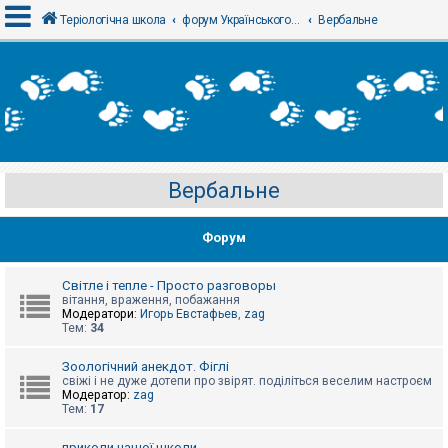
Теріологічна школа
форум Українського теріологічного товариства
Вербальне
В
х
і
д
Вербальне
Р
е
є
Форум
с
т
р
а
Світле і тепле - Просто разговоры
ц
вітання, враження, побажання
і
Модератори:
Игорь Евстафьев
,
zag
я
Тем:
34
Зоологічний анекдот. Фіглі
Т
свіжі і не дуже дотепи про звірят. поділіться веселим настроєм
е
Модератор:
zag
м
Тем:
17
и
б
приколи нашої школи