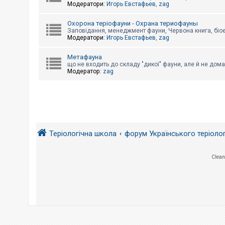
е
Модератори:
Игорь Евстафьев
,
zag
з
в
і
Охорона теріофауни - Охрана териофауны
д
Заповідання, менеджмент фауни, Червона книга, біо
п
Модератори:
Игорь Евстафьев
,
zag
о
в
і
Метафауна
д
що не входить до складу "дикої" фауни, але й не дома
е
Модератор:
zag
й
А
к
т
и
Теріологічна школа
форум Українського теріоло
в
н
і
т
Clean
е
м
и
П
о
ш
у