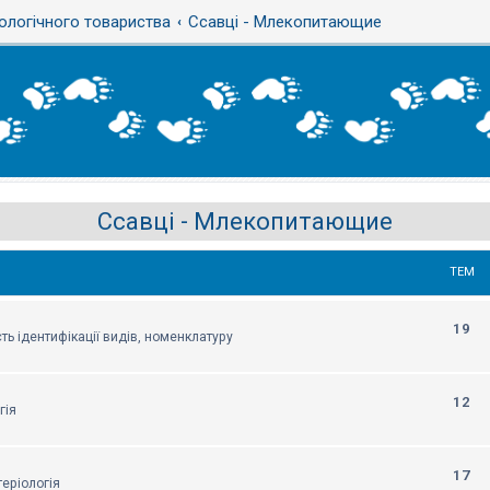
ологічного товариства
Ссавці - Млекопитающие
Ссавці - Млекопитающие
ТЕМ
19
ть ідентифікації видів, номенклатуру
12
гія
17
еріологія