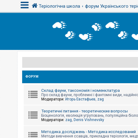
Теріологічна школа
форум Українського тері
В
х
і
д
Р
е
є
с
ФОРУМ
т
р
а
Склад фауни, таксономія і номенклатура
ц
Про склад фауни, проблемні і фантомні види, надійніс
і
Модератори:
Игорь Евстафьев
,
zag
я
Теоретичні питання - теоретические вопросы
Біоценологія, еволюція угруповань, популяційна біоло
Т
Модератори:
zag
,
Denis Vishnevsky
е
м
и
Методика досліджень - Методика исследований
б
Методи вивчення ссавців, прикладна теріологія, медт