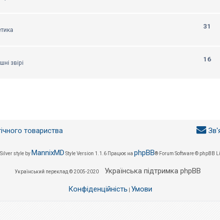
31
етика
16
шні звірі
гічного товариства
Зв'
MannixMD
phpBB
Silver style by
Style Version 1.1.6
Працює на
® Forum Software © phpBB L
Українська підтримка phpBB
Український переклад © 2005-2020
Конфіденційність
Умови
|