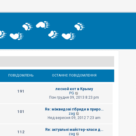
ПОВІДОМЛЕНЬ
ОСТАННЄ ПОВІДОМЛЕННЯ
лесной кот в Крыму
191
П
PG
е
Пон грудня 09, 2013 8:23 pm
р
е
Re: міжвидові гібриди в приро…
г
101
П
zag
л
е
Нед вересня 09, 2012 7:23 am
я
р
н
е
у
Re: актуальні майстер-класи д…
г
т
112
П
zag
л
и