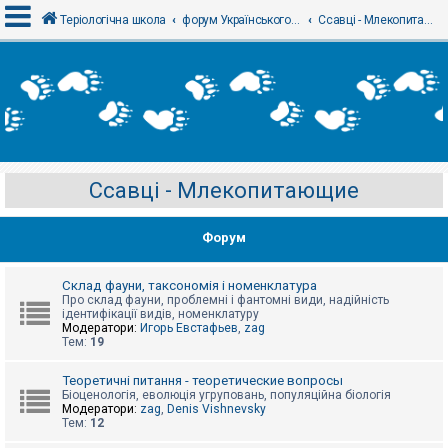
Теріологічна школа
форум Українського теріологічного товариства
Ссавці - Млекопитающие
В
х
і
д
Ссавці - Млекопитающие
Р
е
є
Форум
с
т
р
а
Склад фауни, таксономія і номенклатура
ц
Про склад фауни, проблемні і фантомні види, надійність
і
ідентифікації видів, номенклатуру
я
Модератори:
Игорь Евстафьев
,
zag
Тем:
19
Т
Теоретичні питання - теоретические вопросы
е
Біоценологія, еволюція угруповань, популяційна біологія
м
Модератори:
zag
,
Denis Vishnevsky
и
Тем:
12
б