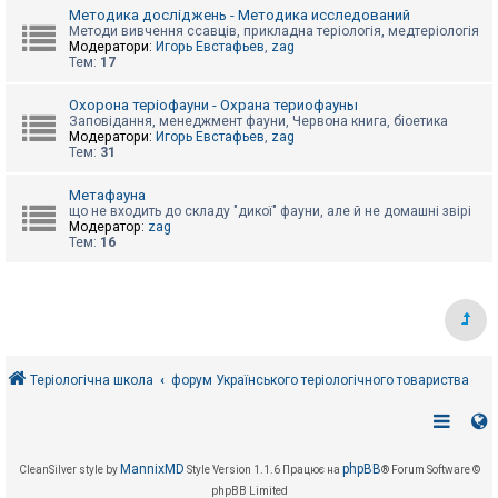
е
Методика досліджень - Методика исследований
з
в
Методи вивчення ссавців, прикладна теріологія, медтеріологія
і
Модератори:
Игорь Евстафьев
,
zag
д
Тем:
17
п
о
Охорона теріофауни - Охрана териофауны
в
Заповідання, менеджмент фауни, Червона книга, біоетика
і
Модератори:
Игорь Евстафьев
,
zag
д
Тем:
31
е
й
Метафауна
що не входить до складу "дикої" фауни, але й не домашні звірі
Модератор:
zag
А
Тем:
16
к
т
и
в
н
і
т
е
м
Теріологічна школа
форум Українського теріологічного товариства
и
П
о
MannixMD
phpBB
CleanSilver style by
Style Version 1.1.6
Працює на
® Forum Software ©
ш
phpBB Limited
у