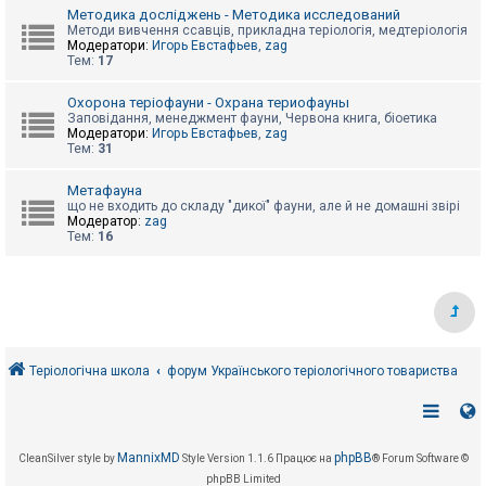
е
Методика досліджень - Методика исследований
з
в
Методи вивчення ссавців, прикладна теріологія, медтеріологія
і
Модератори:
Игорь Евстафьев
,
zag
д
Тем:
17
п
о
Охорона теріофауни - Охрана териофауны
в
Заповідання, менеджмент фауни, Червона книга, біоетика
і
Модератори:
Игорь Евстафьев
,
zag
д
Тем:
31
е
й
Метафауна
що не входить до складу "дикої" фауни, але й не домашні звірі
Модератор:
zag
А
Тем:
16
к
т
и
в
н
і
т
е
м
Теріологічна школа
форум Українського теріологічного товариства
и
П
о
MannixMD
phpBB
CleanSilver style by
Style Version 1.1.6
Працює на
® Forum Software ©
ш
phpBB Limited
у