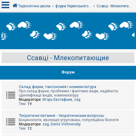
Теріологічна школа
форум Українського теріологічного товариства
Ссавці - Млекопитающие
В
х
і
д
Ссавці - Млекопитающие
Р
е
є
Форум
с
т
р
а
Склад фауни, таксономія і номенклатура
ц
Про склад фауни, проблемні і фантомні види, надійність
і
ідентифікації видів, номенклатуру
я
Модератори:
Игорь Евстафьев
,
zag
Тем:
19
Т
Теоретичні питання - теоретические вопросы
е
Біоценологія, еволюція угруповань, популяційна біологія
м
Модератори:
zag
,
Denis Vishnevsky
и
Тем:
12
б