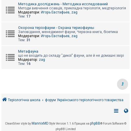
е
Методика досліджень - Методика исследований
з
в
Методи вивчення ссавців, прикладна теріологія, медтеріологія
і
Модератори:
Игорь Евстафьев
,
zag
д
Тем:
17
п
о
Охорона теріофауни - Охрана териофауны
в
Заповідання, менеджмент фауни, Червона книга, біоетика
і
Модератори:
Игорь Евстафьев
,
zag
д
Тем:
31
е
й
Метафауна
що не входить до складу "дикої" фауни, але й не домашні звірі
Модератор:
zag
А
Тем:
16
к
т
и
в
н
і
т
е
м
Теріологічна школа
форум Українського теріологічного товариства
и
П
о
MannixMD
phpBB
CleanSilver style by
Style Version 1.1.6
Працює на
® Forum Software ©
ш
phpBB Limited
у