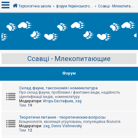
Теріологічна школа
форум Українського теріологічного товариства
Ссавці - Млекопитающие
В
х
і
д
Ссавці - Млекопитающие
Р
е
є
Форум
с
т
р
а
Склад фауни, таксономія і номенклатура
ц
Про склад фауни, проблемні і фантомні види, надійність
і
ідентифікації видів, номенклатуру
я
Модератори:
Игорь Евстафьев
,
zag
Тем:
19
Т
Теоретичні питання - теоретические вопросы
е
Біоценологія, еволюція угруповань, популяційна біологія
м
Модератори:
zag
,
Denis Vishnevsky
и
Тем:
12
б