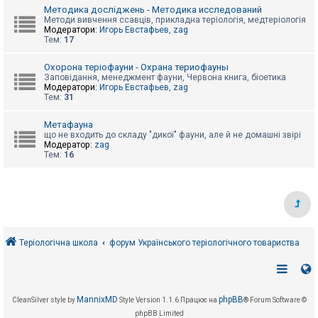
е
Методика досліджень - Методика исследований
з
в
Методи вивчення ссавців, прикладна теріологія, медтеріологія
і
Модератори:
Игорь Евстафьев
,
zag
д
Тем:
17
п
о
Охорона теріофауни - Охрана териофауны
в
Заповідання, менеджмент фауни, Червона книга, біоетика
і
Модератори:
Игорь Евстафьев
,
zag
д
Тем:
31
е
й
Метафауна
що не входить до складу "дикої" фауни, але й не домашні звірі
Модератор:
zag
А
Тем:
16
к
т
и
в
н
і
т
е
м
Теріологічна школа
форум Українського теріологічного товариства
и
П
о
MannixMD
phpBB
CleanSilver style by
Style Version 1.1.6
Працює на
® Forum Software ©
ш
phpBB Limited
у