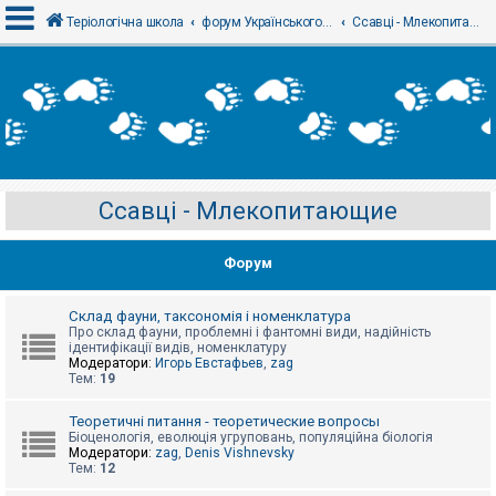
Теріологічна школа
форум Українського теріологічного товариства
Ссавці - Млекопитающие
В
х
і
д
Ссавці - Млекопитающие
Р
е
є
Форум
с
т
р
а
Склад фауни, таксономія і номенклатура
ц
Про склад фауни, проблемні і фантомні види, надійність
і
ідентифікації видів, номенклатуру
я
Модератори:
Игорь Евстафьев
,
zag
Тем:
19
Т
Теоретичні питання - теоретические вопросы
е
Біоценологія, еволюція угруповань, популяційна біологія
м
Модератори:
zag
,
Denis Vishnevsky
и
Тем:
12
б