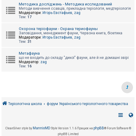
е
Методика досліджень - Методика исследований
з
в
Методи вивчення ссавців, прикладна теріологія, медтеріологія
і
Модератори:
Игорь Евстафьев
,
zag
д
Тем:
17
п
о
Охорона теріофауни - Охрана териофауны
в
Заповідання, менеджмент фауни, Червона книга, біоетика
і
Модератори:
Игорь Евстафьев
,
zag
д
Тем:
31
е
й
Метафауна
що не входить до складу "дикої" фауни, але й не домашні звірі
Модератор:
zag
А
Тем:
16
к
т
и
в
н
і
т
е
м
Теріологічна школа
форум Українського теріологічного товариства
и
П
о
MannixMD
phpBB
CleanSilver style by
Style Version 1.1.6
Працює на
® Forum Software ©
ш
phpBB Limited
у