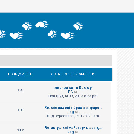
ПОВІДОМЛЕНЬ
ОСТАННЄ ПОВІДОМЛЕННЯ
лесной кот в Крыму
191
П
PG
е
Пон грудня 09, 2013 8:23 pm
р
е
Re: міжвидові гібриди в приро…
г
101
П
zag
л
е
Нед вересня 09, 2012 7:23 am
я
р
н
е
у
Re: актуальні майстер-класи д…
г
т
112
П
zag
л
и