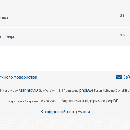
31
етика
16
шні звірі
гічного товариства
Зв'
MannixMD
phpBB
Silver style by
Style Version 1.1.6
Працює на
® Forum Software © phpBB L
Українська підтримка phpBB
Український переклад © 2005-2020
Конфіденційність
Умови
|