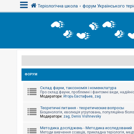
Теріологічна школа
форум Українського тері
В
х
і
д
Р
е
є
с
ФОРУМ
т
р
а
Склад фауни, таксономія і номенклатура
ц
Про склад фауни, проблемні і фантомні види, надійніс
і
Модератори:
Игорь Евстафьев
,
zag
я
Теоретичні питання - теоретические вопросы
Біоценологія, еволюція угруповань, популяційна біоло
Т
Модератори:
zag
,
Denis Vishnevsky
е
м
и
Методика досліджень - Методика исследований
б
Методи вивчення ссавців, прикладна теріологія, медт