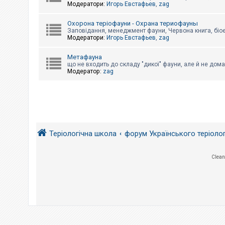
е
Модератори:
Игорь Евстафьев
,
zag
з
в
і
Охорона теріофауни - Охрана териофауны
д
Заповідання, менеджмент фауни, Червона книга, біо
п
Модератори:
Игорь Евстафьев
,
zag
о
в
і
Метафауна
д
що не входить до складу "дикої" фауни, але й не дома
е
Модератор:
zag
й
А
к
т
и
Теріологічна школа
форум Українського теріоло
в
н
і
т
Clean
е
м
и
П
о
ш
у