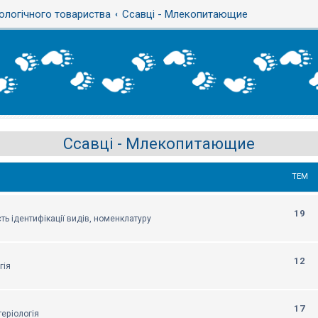
ологічного товариства
Ссавці - Млекопитающие
Ссавці - Млекопитающие
ТЕМ
19
ть ідентифікації видів, номенклатуру
12
гія
17
еріологія