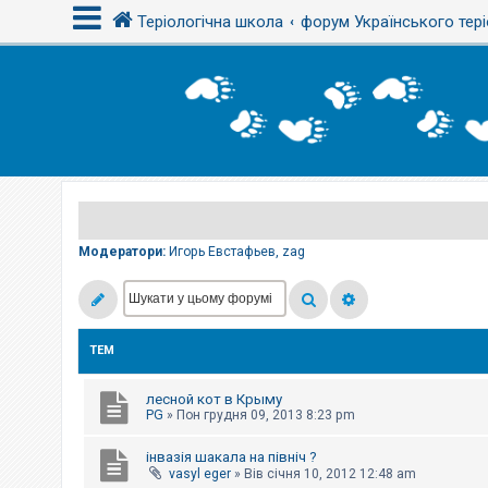
Теріологічна школа
форум Українського тері
В
х
і
д
Р
е
є
Модератори:
Игорь Евстафьев
,
zag
с
т
р
а
ц
і
ТЕМ
я
лесной кот в Крыму
Т
PG
»
Пон грудня 09, 2013 8:23 pm
е
м
інвазія шакала на північ ?
и
б
vasyl eger
»
Вів січня 10, 2012 12:48 am