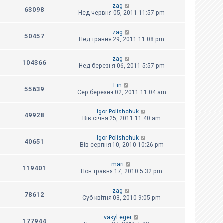
zag
63098
Нед червня 05, 2011 11:57 pm
zag
50457
Нед травня 29, 2011 11:08 pm
zag
104366
Нед березня 06, 2011 5:57 pm
Fin
55639
Сер березня 02, 2011 11:04 am
Igor Polishchuk
49928
Вів січня 25, 2011 11:40 am
Igor Polishchuk
40651
Вів серпня 10, 2010 10:26 pm
mari
119401
Пон травня 17, 2010 5:32 pm
zag
78612
Суб квітня 03, 2010 9:05 pm
vasyl eger
177944