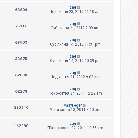
zag
63800
Пон липня 23, 2012 11:10 am
zag
75116
Суб липня 21, 2012 7:09 am
zag
63903
Суб липня 14, 2012 11:31 pm
zag
33875
Суб липня 14, 2012 10:39 pm
zag
62890
Нед квітня 01, 2012 9:02 pm
zag
62278
Пон жовтня 24, 2011 12:22 am
vasyl eger
312319
Чет жовтня 13, 2011 3:10 pm
zag
162090
П'ят вересня 02, 2011 10:56 pm