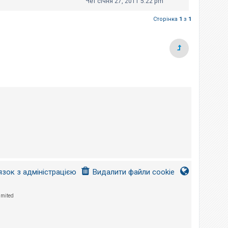
Чет січня 27, 2011 5:22 pm
Сторінка
1
з
1
язок з адміністрацією
Видалити файли cookie
imited