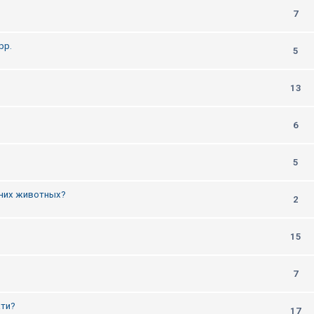
7
рр.
5
13
6
5
них животных?
2
15
7
ати?
17