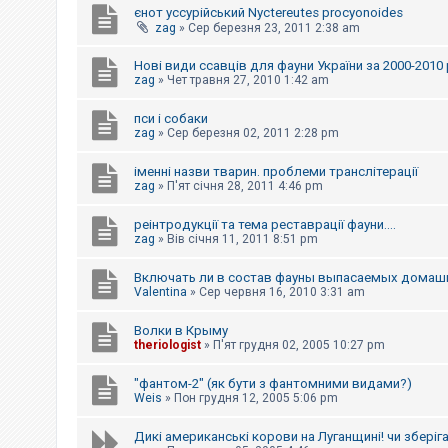
єнот уссурійський Nyctereutes procyonoides
к
zag
»
Сер березня 23, 2011 2:38 am
Нові види ссавців для фауни України за 2000-2010 
Д
zag
»
Чет травня 27, 2010 1:42 am
о
п
о
пси і собаки
м
zag
»
Сер березня 02, 2011 2:28 pm
о
г
а
іменні назви тварин. проблеми транслітерації
zag
»
П'ят січня 28, 2011 4:46 pm
реінтродукції та тема реставрації фауни....
zag
»
Вів січня 11, 2011 8:51 pm
Включать ли в состав фауны выпасаемых домаш
Valentina
»
Сер червня 16, 2010 3:31 am
Волки в Крыму
theriologist
»
П'ят грудня 02, 2005 10:27 pm
"фантом-2" (як бути з фантомними видами?)
Weis
»
Пон грудня 12, 2005 5:06 pm
Дикі американські корови на Луганщині! чи зберіг