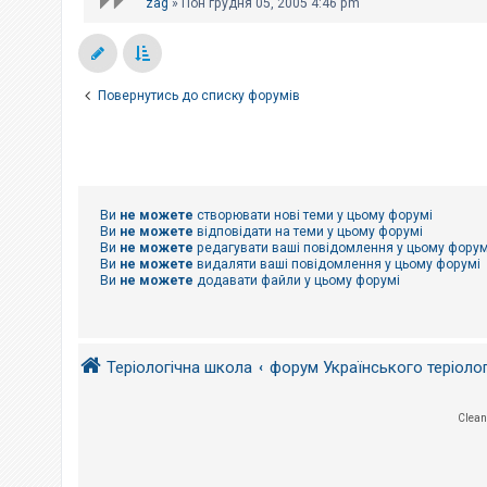
zag
»
Пон грудня 05, 2005 4:46 pm
Повернутись до списку форумів
Ви
не можете
створювати нові теми у цьому форумі
Ви
не можете
відповідати на теми у цьому форумі
Ви
не можете
редагувати ваші повідомлення у цьому форум
Ви
не можете
видаляти ваші повідомлення у цьому форумі
Ви
не можете
додавати файли у цьому форумі
Теріологічна школа
форум Українського теріоло
Clean