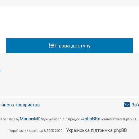
Права доступу
і
гічного товариства
Зв'
MannixMD
phpBB
Silver style by
Style Version 1.1.6
Працює на
® Forum Software © phpBB L
Українська підтримка phpBB
Український переклад © 2005-2020