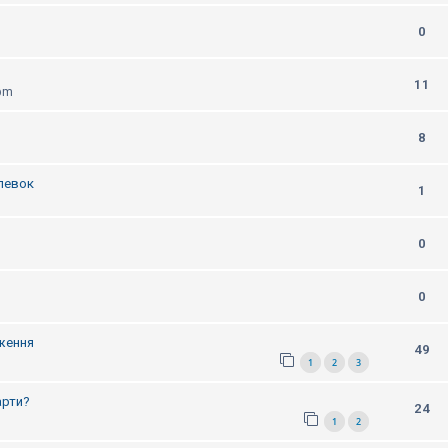
0
11
 pm
8
олевок
1
0
0
дження
49
1
2
3
арти?
24
1
2