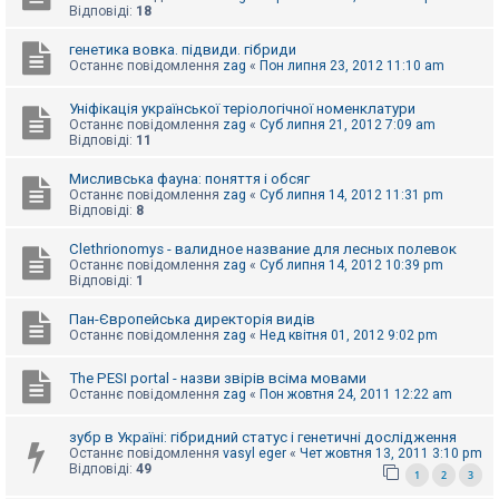
е
Відповіді:
18
з
в
і
генетика вовка. підвиди. гібриди
д
Останнє повідомлення
zag
«
Пон липня 23, 2012 11:10 am
п
о
Уніфікація української теріологічної номенклатури
в
і
Останнє повідомлення
zag
«
Суб липня 21, 2012 7:09 am
д
Відповіді:
11
е
й
Мисливська фауна: поняття і обсяг
Останнє повідомлення
zag
«
Суб липня 14, 2012 11:31 pm
Відповіді:
8
А
к
Clethrionomys - валидное название для лесных полевок
т
Останнє повідомлення
zag
«
Суб липня 14, 2012 10:39 pm
и
Відповіді:
1
в
н
Пан-Європейська директорія видів
і
Останнє повідомлення
zag
«
Нед квітня 01, 2012 9:02 pm
т
е
м
The PESI portal - назви звірів всіма мовами
и
Останнє повідомлення
zag
«
Пон жовтня 24, 2011 12:22 am
зубр в Україні: гібридний статус і генетичні дослідження
П
Останнє повідомлення
vasyl eger
«
Чет жовтня 13, 2011 3:10 pm
о
Відповіді:
49
1
2
3
ш
у