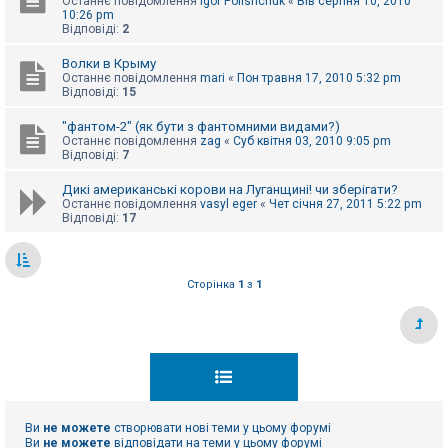
Останнє повідомлення
Igor Polishchuk
«
Вів серпня 10, 2010
10:26 pm
Відповіді:
2
Волки в Крыму
Останнє повідомлення
mari
«
Пон травня 17, 2010 5:32 pm
Відповіді:
15
"фантом-2" (як бути з фантомними видами?)
Останнє повідомлення
zag
«
Суб квітня 03, 2010 9:05 pm
Відповіді:
7
Дикі американські корови на Луганщині! чи зберігати?
Останнє повідомлення
vasyl eger
«
Чет січня 27, 2011 5:22 pm
Відповіді:
17
Сторінка
1
з
1
Ви
не можете
створювати нові теми у цьому форумі
Ви
не можете
відповідати на теми у цьому форумі