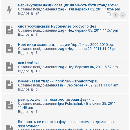
к
Вернакулярні назви ссавців: чи мають бути стандарти?
Останнє повідомлення
zag
«
П'ят вересня 02, 2011 10:56 pm
Відповіді:
24
1
2
Д
о
єнот уссурійський Nyctereutes procyonoides
п
Останнє повідомлення
zag
«
Нед червня 05, 2011 11:57 pm
о
Відповіді:
7
м
о
г
Нові види ссавців для фауни України за 2000-2010 рр.
а
Останнє повідомлення
zag
«
Нед травня 29, 2011 11:08 pm
Відповіді:
5
пси і собаки
Останнє повідомлення
zag
«
Нед березня 06, 2011 5:57 pm
Відповіді:
13
іменні назви тварин. проблеми транслітерації
Останнє повідомлення
Fin
«
Сер березня 02, 2011 11:04 am
Відповіді:
6
реінтродукції та тема реставрації фауни....
Останнє повідомлення
Igor Polishchuk
«
Вів січня 25, 2011
11:40 am
Відповіді:
5
Включать ли в состав фауны выпасаемых домашних
животных?