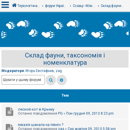
Теріологічна школа
форум Українського теріологічного товариства
Ссавці - Млекопитающие
Склад фауни, таксономія і номенклатура
В
х
і
д
Склад фауни, таксономія і
Р
номенклатура
е
є
с
Модератори:
Игорь Евстафьев
,
zag
т
р
а
ц
і
я
Тем
лесной кот в Крыму
Т
Останнє повідомлення
PG
«
Пон грудня 09, 2013 8:23 pm
е
м
и
інвазія шакала на північ ?
б
Останнє повідомлення
zag
«
Сер жовтня 09, 2013 5:58 pm