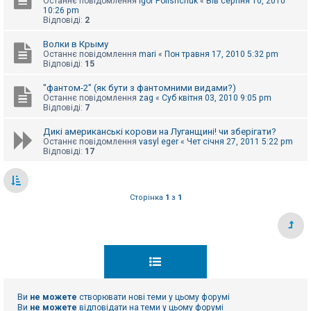
Останнє повідомлення
Igor Polishchuk
«
Вів серпня 10, 2010
10:26 pm
Відповіді:
2
Волки в Крыму
Останнє повідомлення
mari
«
Пон травня 17, 2010 5:32 pm
Відповіді:
15
"фантом-2" (як бути з фантомними видами?)
Останнє повідомлення
zag
«
Суб квітня 03, 2010 9:05 pm
Відповіді:
7
Дикі американські корови на Луганщині! чи зберігати?
Останнє повідомлення
vasyl eger
«
Чет січня 27, 2011 5:22 pm
Відповіді:
17
Сторінка
1
з
1
Ви
не можете
створювати нові теми у цьому форумі
Ви
не можете
відповідати на теми у цьому форумі