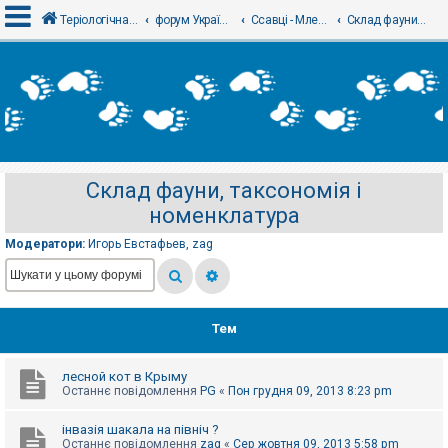
Теріологічна школа
форум Українського теріологічного товариства
Ссавці - Млекопитающие
Склад фауни, таксономія і номенклатура
В
х
і
д
Склад фауни, таксономія і
Р
номенклатура
е
є
с
Модератори:
Игорь Евстафьев
,
zag
т
р
а
ц
і
я
Тем
лесной кот в Крыму
Т
Останнє повідомлення
PG
«
Пон грудня 09, 2013 8:23 pm
е
м
и
інвазія шакала на північ ?
б
Останнє повідомлення
zag
«
Сер жовтня 09, 2013 5:58 pm