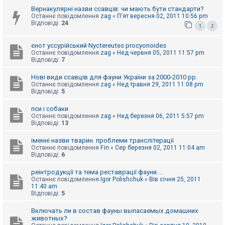
к
Вернакулярні назви ссавців: чи мають бути стандарти?
Останнє повідомлення
zag
«
П'ят вересня 02, 2011 10:56 pm
Відповіді:
24
1
2
Д
о
єнот уссурійський Nyctereutes procyonoides
п
Останнє повідомлення
zag
«
Нед червня 05, 2011 11:57 pm
о
Відповіді:
7
м
о
г
Нові види ссавців для фауни України за 2000-2010 рр.
а
Останнє повідомлення
zag
«
Нед травня 29, 2011 11:08 pm
Відповіді:
5
пси і собаки
Останнє повідомлення
zag
«
Нед березня 06, 2011 5:57 pm
Відповіді:
13
іменні назви тварин. проблеми транслітерації
Останнє повідомлення
Fin
«
Сер березня 02, 2011 11:04 am
Відповіді:
6
реінтродукції та тема реставрації фауни....
Останнє повідомлення
Igor Polishchuk
«
Вів січня 25, 2011
11:40 am
Відповіді:
5
Включать ли в состав фауны выпасаемых домашних
животных?