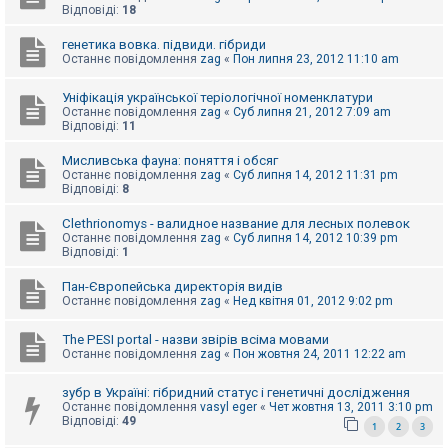
е
Відповіді:
18
з
в
і
генетика вовка. підвиди. гібриди
д
Останнє повідомлення
zag
«
Пон липня 23, 2012 11:10 am
п
о
Уніфікація української теріологічної номенклатури
в
і
Останнє повідомлення
zag
«
Суб липня 21, 2012 7:09 am
д
Відповіді:
11
е
й
Мисливська фауна: поняття і обсяг
Останнє повідомлення
zag
«
Суб липня 14, 2012 11:31 pm
Відповіді:
8
А
к
Clethrionomys - валидное название для лесных полевок
т
Останнє повідомлення
zag
«
Суб липня 14, 2012 10:39 pm
и
Відповіді:
1
в
н
Пан-Європейська директорія видів
і
Останнє повідомлення
zag
«
Нед квітня 01, 2012 9:02 pm
т
е
м
The PESI portal - назви звірів всіма мовами
и
Останнє повідомлення
zag
«
Пон жовтня 24, 2011 12:22 am
зубр в Україні: гібридний статус і генетичні дослідження
П
Останнє повідомлення
vasyl eger
«
Чет жовтня 13, 2011 3:10 pm
о
Відповіді:
49
1
2
3
ш
у