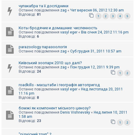
е
з
чупакабра та її дослідники
в
Останнє повідомлення
zag
«
Чет вересня 06, 2012 12:30 am
і
Відповіді:
81
1
2
3
4
5
д
п
о
Коты бродячие и домашние: численность
в
Останнє повідомлення
vasyl eger
«
Вів січня 24, 2012 11:16 pm
і
Відповіді:
6
д
е
й
parazoology паразоологія
Останнє повідомлення
zag
«
Суб грудня 31, 2011 10:57 am
Київський зоопарк 2010: що далі?
А
к
Останнє повідомлення
zag
«
Пон грудня 12, 2011 9:39 pm
т
Відповіді:
24
1
2
и
в
н
roadkills - масштаби і географія автопригод
і
Останнє повідомлення
vasyl eger
«
Нед листопада 20, 2011
т
11:16 pm
е
Відповіді:
8
м
и
бомжі як компонент міського ценозу?
Останнє повідомлення
Denis Vishnevsky
«
Нед липня 10, 2011
1:58 am
Відповіді:
23
П
1
2
о
ш
"рідкісний труп" ?
у