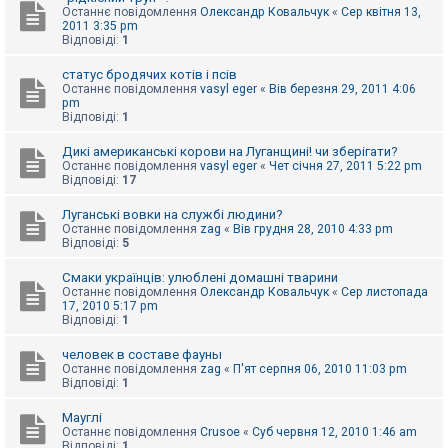
Останнє повідомлення
Олександр Ковальчук
«
Сер квітня 13,
к
2011 3:35 pm
Відповіді:
1
Д
статус бродячих котів і псів
о
Останнє повідомлення
vasyl eger
«
Вів березня 29, 2011 4:06
п
pm
о
Відповіді:
1
м
о
Дикі американські корови на Луганщині! чи зберігати?
г
а
Останнє повідомлення
vasyl eger
«
Чет січня 27, 2011 5:22 pm
Відповіді:
17
Луганські вовки на службі людини?
Останнє повідомлення
zag
«
Вів грудня 28, 2010 4:33 pm
Відповіді:
5
Смаки українців: улюблені домашні тварини
Останнє повідомлення
Олександр Ковальчук
«
Сер листопада
17, 2010 5:17 pm
Відповіді:
1
человек в составе фауны
Останнє повідомлення
zag
«
П'ят серпня 06, 2010 11:03 pm
Відповіді:
1
Мауглі
Останнє повідомлення
Crusoe
«
Суб червня 12, 2010 1:46 am
Відповіді:
1