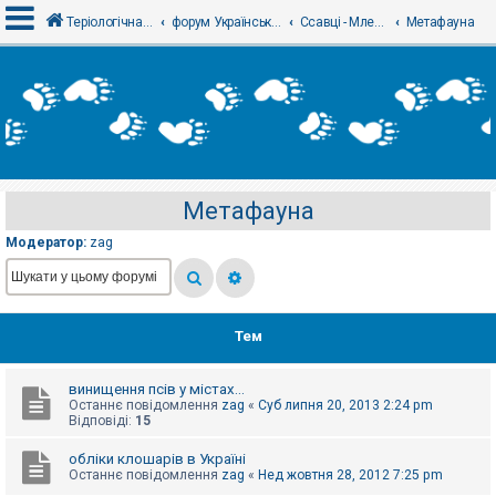
Теріологічна школа
форум Українського теріологічного товариства
Ссавці - Млекопитающие
Метафауна
В
х
і
д
Метафауна
Р
е
Модератор:
zag
є
с
т
р
а
ц
Тем
і
я
винищення псів у містах...
Останнє повідомлення
zag
«
Суб липня 20, 2013 2:24 pm
Т
Відповіді:
15
е
м
обліки клошарів в Україні
и
Останнє повідомлення
zag
«
Нед жовтня 28, 2012 7:25 pm
б