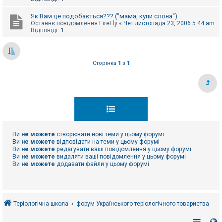
Як Вам це подобається??? ("мама, купи слона")
Останнє повідомлення
FireFly
«
Чет листопада 23, 2006 5:44 am
Відповіді:
1
Сторінка
1
з
1
Ви
не можете
створювати нові теми у цьому форумі
Ви
не можете
відповідати на теми у цьому форумі
Ви
не можете
редагувати ваші повідомлення у цьому форумі
Ви
не можете
видаляти ваші повідомлення у цьому форумі
Ви
не можете
додавати файли у цьому форумі
Теріологічна школа
форум Українського теріологічного товариства