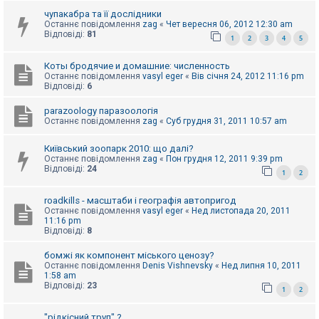
е
з
чупакабра та її дослідники
в
Останнє повідомлення
zag
«
Чет вересня 06, 2012 12:30 am
і
Відповіді:
81
1
2
3
4
5
д
п
о
Коты бродячие и домашние: численность
в
Останнє повідомлення
vasyl eger
«
Вів січня 24, 2012 11:16 pm
і
Відповіді:
6
д
е
й
parazoology паразоологія
Останнє повідомлення
zag
«
Суб грудня 31, 2011 10:57 am
Київський зоопарк 2010: що далі?
А
к
Останнє повідомлення
zag
«
Пон грудня 12, 2011 9:39 pm
т
Відповіді:
24
1
2
и
в
н
roadkills - масштаби і географія автопригод
і
Останнє повідомлення
vasyl eger
«
Нед листопада 20, 2011
т
11:16 pm
е
Відповіді:
8
м
и
бомжі як компонент міського ценозу?
Останнє повідомлення
Denis Vishnevsky
«
Нед липня 10, 2011
1:58 am
Відповіді:
23
П
1
2
о
ш
"рідкісний труп" ?
у