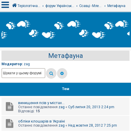
Теріологічна школа
форум Українського теріологічного товариства
Ссавці - Млекопитающие
Метафауна
В
х
і
д
Метафауна
Р
е
Модератор:
zag
є
с
т
р
а
ц
Тем
і
я
винищення псів у містах...
Останнє повідомлення
zag
«
Суб липня 20, 2013 2:24 pm
Т
Відповіді:
15
е
м
обліки клошарів в Україні
и
Останнє повідомлення
zag
«
Нед жовтня 28, 2012 7:25 pm
б