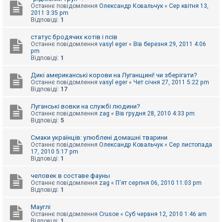
Останнє повідомлення
Олександр Ковальчук
«
Сер квітня 13,
к
2011 3:35 pm
Відповіді:
1
Д
статус бродячих котів і псів
о
Останнє повідомлення
vasyl eger
«
Вів березня 29, 2011 4:06
п
pm
о
Відповіді:
1
м
о
Дикі американські корови на Луганщині! чи зберігати?
г
а
Останнє повідомлення
vasyl eger
«
Чет січня 27, 2011 5:22 pm
Відповіді:
17
Луганські вовки на службі людини?
Останнє повідомлення
zag
«
Вів грудня 28, 2010 4:33 pm
Відповіді:
5
Смаки українців: улюблені домашні тварини
Останнє повідомлення
Олександр Ковальчук
«
Сер листопада
17, 2010 5:17 pm
Відповіді:
1
человек в составе фауны
Останнє повідомлення
zag
«
П'ят серпня 06, 2010 11:03 pm
Відповіді:
1
Мауглі
Останнє повідомлення
Crusoe
«
Суб червня 12, 2010 1:46 am
Відповіді:
1