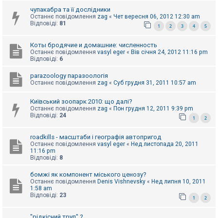
е
з
чупакабра та її дослідники
в
Останнє повідомлення
zag
«
Чет вересня 06, 2012 12:30 am
і
Відповіді:
81
1
2
3
4
5
д
п
о
Коты бродячие и домашние: численность
в
Останнє повідомлення
vasyl eger
«
Вів січня 24, 2012 11:16 pm
і
Відповіді:
6
д
е
й
parazoology паразоологія
Останнє повідомлення
zag
«
Суб грудня 31, 2011 10:57 am
Київський зоопарк 2010: що далі?
А
к
Останнє повідомлення
zag
«
Пон грудня 12, 2011 9:39 pm
т
Відповіді:
24
1
2
и
в
н
roadkills - масштаби і географія автопригод
і
Останнє повідомлення
vasyl eger
«
Нед листопада 20, 2011
т
11:16 pm
е
Відповіді:
8
м
и
бомжі як компонент міського ценозу?
Останнє повідомлення
Denis Vishnevsky
«
Нед липня 10, 2011
1:58 am
Відповіді:
23
П
1
2
о
ш
"рідкісний труп" ?
у