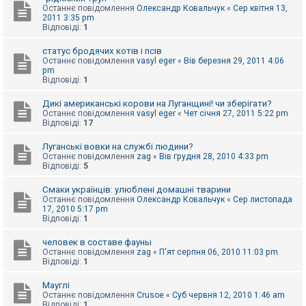
Останнє повідомлення
Олександр Ковальчук
«
Сер квітня 13,
к
2011 3:35 pm
Відповіді:
1
Д
статус бродячих котів і псів
о
Останнє повідомлення
vasyl eger
«
Вів березня 29, 2011 4:06
п
pm
о
Відповіді:
1
м
о
Дикі американські корови на Луганщині! чи зберігати?
г
а
Останнє повідомлення
vasyl eger
«
Чет січня 27, 2011 5:22 pm
Відповіді:
17
Луганські вовки на службі людини?
Останнє повідомлення
zag
«
Вів грудня 28, 2010 4:33 pm
Відповіді:
5
Смаки українців: улюблені домашні тварини
Останнє повідомлення
Олександр Ковальчук
«
Сер листопада
17, 2010 5:17 pm
Відповіді:
1
человек в составе фауны
Останнє повідомлення
zag
«
П'ят серпня 06, 2010 11:03 pm
Відповіді:
1
Мауглі
Останнє повідомлення
Crusoe
«
Суб червня 12, 2010 1:46 am
Відповіді:
1