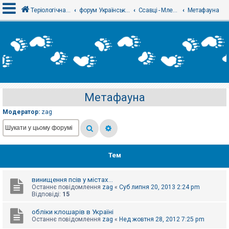
Теріологічна школа
форум Українського теріологічного товариства
Ссавці - Млекопитающие
Метафауна
В
х
і
д
Метафауна
Р
е
Модератор:
zag
є
с
т
р
а
ц
Тем
і
я
винищення псів у містах...
Останнє повідомлення
zag
«
Суб липня 20, 2013 2:24 pm
Т
Відповіді:
15
е
м
обліки клошарів в Україні
и
Останнє повідомлення
zag
«
Нед жовтня 28, 2012 7:25 pm
б