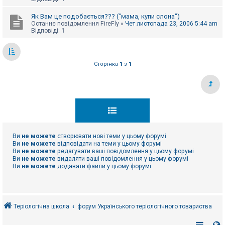
Як Вам це подобається??? ("мама, купи слона")
Останнє повідомлення
FireFly
«
Чет листопада 23, 2006 5:44 am
Відповіді:
1
Сторінка
1
з
1
Ви
не можете
створювати нові теми у цьому форумі
Ви
не можете
відповідати на теми у цьому форумі
Ви
не можете
редагувати ваші повідомлення у цьому форумі
Ви
не можете
видаляти ваші повідомлення у цьому форумі
Ви
не можете
додавати файли у цьому форумі
Теріологічна школа
форум Українського теріологічного товариства