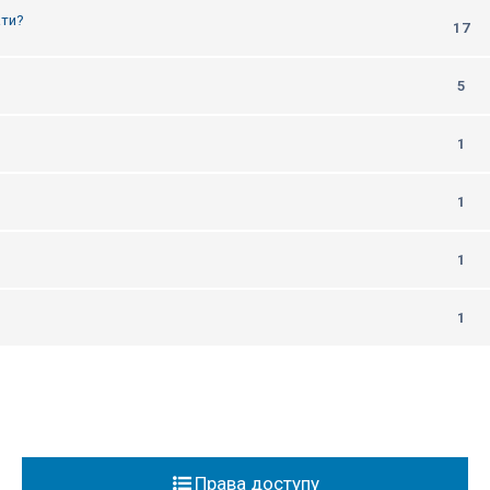
ати?
17
5
1
1
1
1
Права доступу