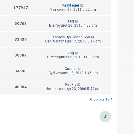
vasyl eger
177947
Чет січня 27, 2011 5:22 pm
zag
50768
Вів грудня 28, 2010 4:33 pm
Олександр Ковальчук
33437
Сер листопада 17, 2010 5:17 pm
zag
30389
П'ят серпня 06, 2010 11:03 pm
Crusoe
34598
Суб червня 12, 2010 1:46 am
FireFly
40004
Чет листопада 23, 2006 5:44 am
Сторінка
1
з
1