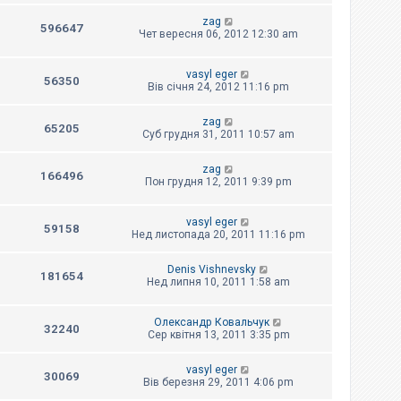
zag
596647
Чет вересня 06, 2012 12:30 am
vasyl eger
56350
Вів січня 24, 2012 11:16 pm
zag
65205
Суб грудня 31, 2011 10:57 am
zag
166496
Пон грудня 12, 2011 9:39 pm
vasyl eger
59158
Нед листопада 20, 2011 11:16 pm
Denis Vishnevsky
181654
Нед липня 10, 2011 1:58 am
Олександр Ковальчук
32240
Сер квітня 13, 2011 3:35 pm
vasyl eger
30069
Вів березня 29, 2011 4:06 pm