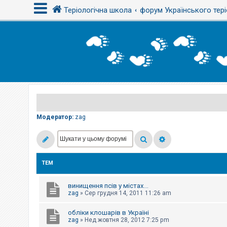
Теріологічна школа
форум Українського тері
В
х
і
д
Р
е
є
Модератор:
zag
с
т
р
а
ц
і
ТЕМ
я
винищення псів у містах...
Т
zag
»
Сер грудня 14, 2011 11:26 am
е
м
обліки клошарів в Україні
и
б
zag
»
Нед жовтня 28, 2012 7:25 pm