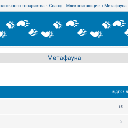
ологічного товариства
Ссавці - Млекопитающие
Метафауна
Метафауна
ВІДПОВІД
15
0