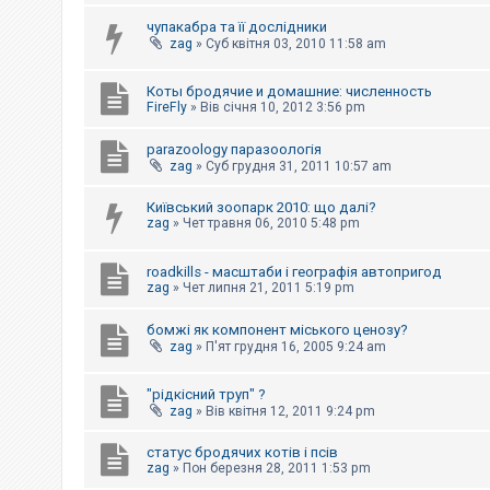
е
з
чупакабра та її дослідники
в
zag
»
Суб квітня 03, 2010 11:58 am
і
д
п
Коты бродячие и домашние: численность
о
FireFly
»
Вів січня 10, 2012 3:56 pm
в
і
д
parazoology паразоологія
е
zag
»
Суб грудня 31, 2011 10:57 am
й
Київський зоопарк 2010: що далі?
zag
»
Чет травня 06, 2010 5:48 pm
А
к
т
roadkills - масштаби і географія автопригод
и
zag
»
Чет липня 21, 2011 5:19 pm
в
н
і
бомжі як компонент міського ценозу?
т
zag
»
П'ят грудня 16, 2005 9:24 am
е
м
и
"рідкісний труп" ?
zag
»
Вів квітня 12, 2011 9:24 pm
П
статус бродячих котів і псів
о
zag
»
Пон березня 28, 2011 1:53 pm
ш
у