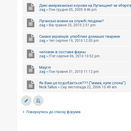
к
Дикі американські корови на Луганщині! чи зберіг
zag
»
Пон грудня 05, 2005 4:46 pm
Д
Луганські вовки на службі людини?
о
zag
»
Вів травня 25, 2010 2:51 pm
п
о
м
Смаки українців: улюблені домашні тварини
о
zag
»
Чет серпня 19, 2010 12:05 pm
г
а
человек в составе фауны
zag
»
П'ят серпня 06, 2010 10:52 pm
Мауглі
zag
»
Пон травня 31, 2010 11:12 pm
Як Вам це подобається??? ("мама, купи слона")
Nick.Tallus
»
Сер листопада 22, 2006 10:49 am
Повернутись до списку форумів