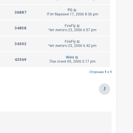
PG
36887
П'ят березня 17, 2006 8:36 pm
FireFly
34858
Чет лютого 23, 2006 6:57 pm
FireFly
34302
Чет лютого 23, 2006 6:42 pm
Weis
42569
Пон січня 09, 2006 5:17 pm
Сторінка
1
з
1