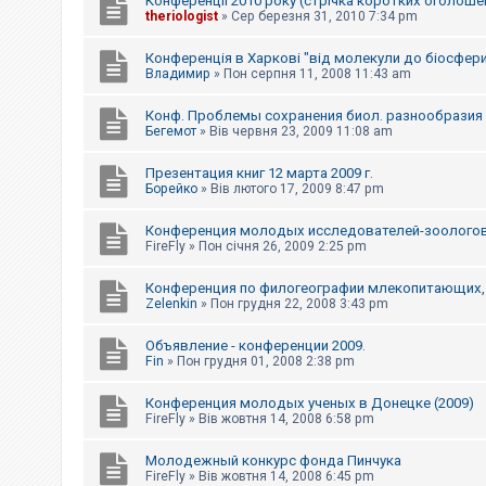
Конференції 2010 року (стрічка коротких оголоше
к
theriologist
»
Сер березня 31, 2010 7:34 pm
Конференція в Харкові "від молекули до біосфер
Д
Владимир
»
Пон серпня 11, 2008 11:43 am
о
п
Конф. Проблемы сохранения биол. разнообразия и
о
Бегемот
»
Вів червня 23, 2009 11:08 am
м
о
г
Презентация книг 12 марта 2009 г.
а
Борейко
»
Вів лютого 17, 2009 8:47 pm
Конференция молодых исследователей-зоологов 
FireFly
»
Пон січня 26, 2009 2:25 pm
Конференция по филогеографии млекопитающих, г
Zelenkin
»
Пон грудня 22, 2008 3:43 pm
Объявление - конференции 2009.
Fin
»
Пон грудня 01, 2008 2:38 pm
Конференция молодых ученых в Донецке (2009)
FireFly
»
Вів жовтня 14, 2008 6:58 pm
Молодежный конкурс фонда Пинчука
FireFly
»
Вів жовтня 14, 2008 6:45 pm