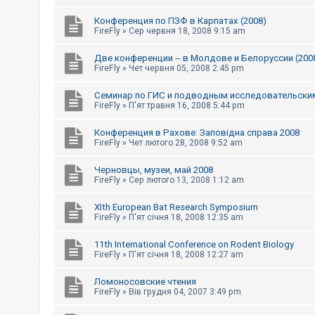
Конференция по ПЗФ в Карпатах (2008)
FireFly
»
Сер червня 18, 2008 9:15 am
Две конференции -- в Молдове и Белоруссии (200
FireFly
»
Чет червня 05, 2008 2:45 pm
Семинар по ГИС и подводным исследовательски
FireFly
»
П'ят травня 16, 2008 5:44 pm
Конференция в Рахове: Заповідна справа 2008
FireFly
»
Чет лютого 28, 2008 9:52 am
Черновцы, музеи, май 2008
FireFly
»
Сер лютого 13, 2008 1:12 am
XIth European Bat Research Symposium
FireFly
»
П'ят січня 18, 2008 12:35 am
11th International Conference on Rodent Biology
FireFly
»
П'ят січня 18, 2008 12:27 am
Ломоносовские чтения
FireFly
»
Вів грудня 04, 2007 3:49 pm