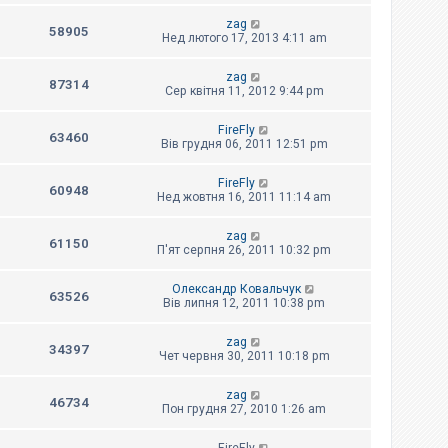
zag
58905
Нед лютого 17, 2013 4:11 am
zag
87314
Сер квітня 11, 2012 9:44 pm
FireFly
63460
Вів грудня 06, 2011 12:51 pm
FireFly
60948
Нед жовтня 16, 2011 11:14 am
zag
61150
П'ят серпня 26, 2011 10:32 pm
Олександр Ковальчук
63526
Вів липня 12, 2011 10:38 pm
zag
34397
Чет червня 30, 2011 10:18 pm
zag
46734
Пон грудня 27, 2010 1:26 am