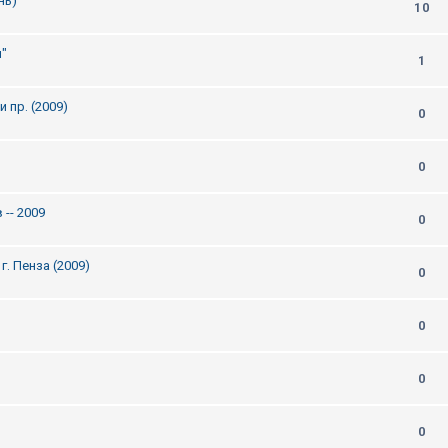
нь)
10
и"
1
 пр. (2009)
0
0
-- 2009
0
. Пенза (2009)
0
0
0
0