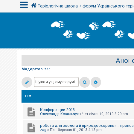
Теріологічна школа
форум Українського тері
В
х
і
д
Анонс
Р
е
є
Модератор:
zag
с
т
р
а
ц
і
ТЕМ
я
Конференции-2013
Т
Олександр Ковальчук
»
Чет січня 10, 2013 8:29 pm
е
м
робота для зоолога й природоохоронця... пропози
и
б
zag
»
П'ят березня 01, 2013 4:13 pm