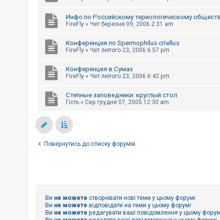
Инфо по Российскому териологическому общест
FireFly
»
Чет березня 09, 2006 2:31 am
Конференция по Spermophilus citellus
FireFly
»
Чет лютого 23, 2006 6:57 pm
Конференция в Сумах
FireFly
»
Чет лютого 23, 2006 6:42 pm
Степные заповедники: круглый стол
Гість
»
Сер грудня 07, 2005 12:30 am
Повернутись до списку форумів
Ви
не можете
створювати нові теми у цьому форумі
Ви
не можете
відповідати на теми у цьому форумі
Ви
не можете
редагувати ваші повідомлення у цьому форум