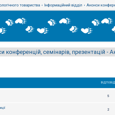
ологічного товариства
Інформаційний відділ
Анонси конферен
и конференцій, семінарів, презентацій - 
ВІДПОВІД
5
ції
2