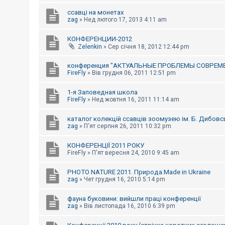
е
з
ссавці на монетах
в
zag
»
Нед лютого 17, 2013 4:11 am
і
д
п
КОНФЕРЕНЦИИ-2012
о
Zelenkin
»
Сер січня 18, 2012 12:44 pm
в
і
д
конференция "АКТУАЛЬНЫЕ ПРОБЛЕМЫ СОВРЕМ
е
FireFly
»
Вів грудня 06, 2011 12:51 pm
й
1-я Заповедная школа
FireFly
»
Нед жовтня 16, 2011 11:14 am
А
к
каталог колекцій ссавців зоомузею ім. Б. Дибовс
т
и
zag
»
П'ят серпня 26, 2011 10:32 pm
в
н
КОНФЕРЕНЦІЇ 2011 РОКУ
і
FireFly
»
П'ят вересня 24, 2010 9:45 am
т
е
м
PHOTO NATURE 2011. Природа.Made in Ukraine
и
zag
»
Чет грудня 16, 2010 5:14 pm
фауна буковини: вийшли праці конференції
П
zag
»
Вів листопада 16, 2010 6:39 pm
о
ш
у