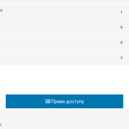
ву
1
0
0
2
Права доступу
і