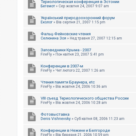
Териологическая конференция в Эстонии
Бегемот
»
Сер жовтня 24, 2007 9:07 am
Український природоохоронний форум
Еколог
»
Вів серпня 21, 2007 1:15 pm
Фальц-Фейновские чтения
Селюнина Зоя
»
Нед травня 27, 2007 12:15 am
Заповедники Крыма - 2007
FireFly
»
Пон квітня 23, 2007 5:41 pm
Конференции в 2007-м
FireFly
»
Чет лютого 22, 2007 1:26 am
Чтения памяти Браунера, etc
FireFly
»
Вів жовтня 24, 2006 10:36 am
VIII съезд Териологического общества России
FireFly
»
Вів жовтня 24, 2006 10:28 am
Фотовыставка
Denis Vishnevsky
»
Суб квітня 08, 2006 11:23 am
Конференции в Нежине и Белгороде
FireFly
»
Вів березня 21, 2006 10:59 pm