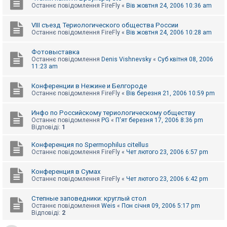
Останнє повідомлення
FireFly
«
Вів жовтня 24, 2006 10:36 am
VIII съезд Териологического общества России
Останнє повідомлення
FireFly
«
Вів жовтня 24, 2006 10:28 am
Фотовыставка
Останнє повідомлення
Denis Vishnevsky
«
Суб квітня 08, 2006
11:23 am
Конференции в Нежине и Белгороде
Останнє повідомлення
FireFly
«
Вів березня 21, 2006 10:59 pm
Инфо по Российскому териологическому обществу
Останнє повідомлення
PG
«
П'ят березня 17, 2006 8:36 pm
Відповіді:
1
Конференция по Spermophilus citellus
Останнє повідомлення
FireFly
«
Чет лютого 23, 2006 6:57 pm
Конференция в Сумах
Останнє повідомлення
FireFly
«
Чет лютого 23, 2006 6:42 pm
Степные заповедники: круглый стол
Останнє повідомлення
Weis
«
Пон січня 09, 2006 5:17 pm
Відповіді:
2