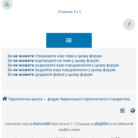
Сторінка
1
з
1
Ви
не можете
створювати нові теми у цьому форумі
Ви
не можете
відповідати на теми у цьому форумі
Ви
не можете
редагувати ваші повідомлення у цьому форумі
Ви
не можете
видаляти ваші повідомлення у цьому форумі
Ви
не можете
додавати файли у цьому форумі
Теріологічна школа
форум Українського теріологічного товариства
MannixMD
phpBB
CleanSilver style by
Style Version 1.1.6
Працює на
® Forum Software ©
phpBB Limited