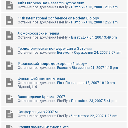
XIth European Bat Research Symposium
Останнє повідомлення
FireFly
«
П'ят січня 18, 2008 12:35 am
11th International Conference on Rodent Biology
Останнє повідомлення
FireFly
«
П'ят січня 18, 2008 12:27 am
Ломоносовские чтения
Останнє повідомлення
FireFly
«
Вів грудня 04, 2007 3:49 pm
Териологическая конференция в Эстонии
Останнє повідомлення
Бегемот
«
Сер жовтня 24, 2007 9:07 am
Український природоохоронний форум
Останнє повідомлення
Еколог
«
Вів серпня 21, 2007 1:15 pm
Фальц-Фейновские чтения
Останнє повідомлення
Fin
«
Пон червня 18, 2007 10:10 am
Відповіді:
4
Заповедники Крыма - 2007
Останнє повідомлення
FireFly
«
Пон квітня 23, 2007 5:41 pm
Конференции в 2007-м
Останнє повідомлення
FireFly
«
Чет лютого 22, 2007 1:26 am
Чтения памяти Браунера, etc