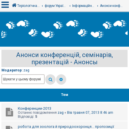
Теріологічна школа
форум Українського теріологічного товариства
Інформаційний відділ
Анонси конференцій, семінарів, презентацій - Анонсы
В
х
і
д
Анонси конференцій, семінарів,
Р
презентацій - Анонсы
е
є
с
Модератор:
zag
т
р
а
ц
і
я
Тем
Конференции-2013
Т
Останнє повідомлення
zag
«
Вів травня 07, 2013 8:46 am
е
Відповіді:
5
м
и
б
робота для зоолога й природоохоронця... пропозиції