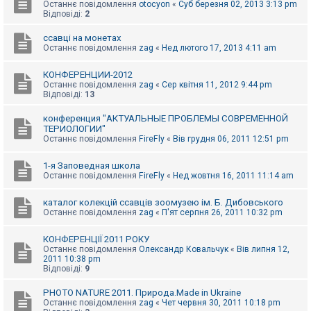
е
Останнє повідомлення
otocyon
«
Суб березня 02, 2013 3:13 pm
з
Відповіді:
2
в
і
ссавці на монетах
д
Останнє повідомлення
zag
«
Нед лютого 17, 2013 4:11 am
п
о
в
КОНФЕРЕНЦИИ-2012
і
Останнє повідомлення
zag
«
Сер квітня 11, 2012 9:44 pm
д
Відповіді:
13
е
й
конференция "АКТУАЛЬНЫЕ ПРОБЛЕМЫ СОВРЕМЕННОЙ
ТЕРИОЛОГИИ"
Останнє повідомлення
FireFly
«
Вів грудня 06, 2011 12:51 pm
А
к
т
1-я Заповедная школа
и
Останнє повідомлення
FireFly
«
Нед жовтня 16, 2011 11:14 am
в
н
каталог колекцій ссавців зоомузею ім. Б. Дибовського
і
Останнє повідомлення
zag
«
П'ят серпня 26, 2011 10:32 pm
т
е
м
КОНФЕРЕНЦІЇ 2011 РОКУ
и
Останнє повідомлення
Олександр Ковальчук
«
Вів липня 12,
2011 10:38 pm
Відповіді:
9
П
о
PHOTO NATURE 2011. Природа.Made in Ukraine
ш
Останнє повідомлення
zag
«
Чет червня 30, 2011 10:18 pm
у