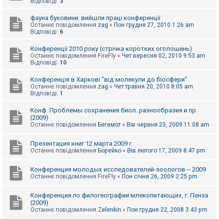
Відповіді:
3
к
фауна буковини: вийшли праці конференції
Останнє повідомлення
zag
«
Пон грудня 27, 2010 1:26 am
Відповіді:
6
Д
о
п
Конференції 2010 року (стрічка коротких оголошень)
о
Останнє повідомлення
FireFly
«
Чет вересня 02, 2010 9:53 am
м
Відповіді:
10
о
г
Конференція в Харкові "від молекули до біосфери"
а
Останнє повідомлення
zag
«
Чет травня 20, 2010 8:05 am
Відповіді:
1
Конф. Проблемы сохранения биол. разнообразия и пр.
(2009)
Останнє повідомлення
Бегемот
«
Вів червня 23, 2009 11:08 am
Презентация книг 12 марта 2009 г.
Останнє повідомлення
Борейко
«
Вів лютого 17, 2009 8:47 pm
Конференция молодых исследователей-зоологов -- 2009
Останнє повідомлення
FireFly
«
Пон січня 26, 2009 2:25 pm
Конференция по филогеографии млекопитающих, г. Пенза
(2009)
Останнє повідомлення
Zelenkin
«
Пон грудня 22, 2008 3:43 pm