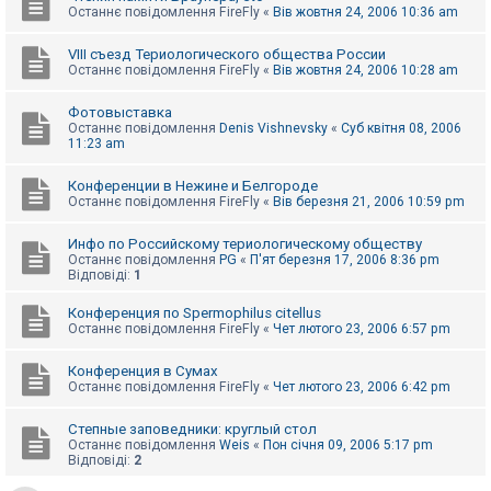
Останнє повідомлення
FireFly
«
Вів жовтня 24, 2006 10:36 am
VIII съезд Териологического общества России
Останнє повідомлення
FireFly
«
Вів жовтня 24, 2006 10:28 am
Фотовыставка
Останнє повідомлення
Denis Vishnevsky
«
Суб квітня 08, 2006
11:23 am
Конференции в Нежине и Белгороде
Останнє повідомлення
FireFly
«
Вів березня 21, 2006 10:59 pm
Инфо по Российскому териологическому обществу
Останнє повідомлення
PG
«
П'ят березня 17, 2006 8:36 pm
Відповіді:
1
Конференция по Spermophilus citellus
Останнє повідомлення
FireFly
«
Чет лютого 23, 2006 6:57 pm
Конференция в Сумах
Останнє повідомлення
FireFly
«
Чет лютого 23, 2006 6:42 pm
Степные заповедники: круглый стол
Останнє повідомлення
Weis
«
Пон січня 09, 2006 5:17 pm
Відповіді:
2