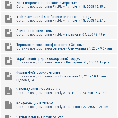
XIth European Bat Research Symposium
Останнє повідомлення
FireFly
«
П'ят січня 18, 2008 12:35 am
11th International Conference on Rodent Biology
Останнє повідомлення
FireFly
«
П'ят січня 18, 2008 12:27 am
Ломоносовские чтения
Останнє повідомлення
FireFly
«
Вів грудня 04, 2007 3:49 pm
Териологическая конференция в Эстонии
Останнє повідомлення
Бегемот
«
Сер жовтня 24, 2007 9:07 am
Український природоохоронний форум
Останнє повідомлення
Еколог
«
Вів серпня 21, 2007 1:15 pm
Фальц-Фейновские чтения
Останнє повідомлення
Fin
«
Пон червня 18, 2007 10:10 am
Відповіді:
4
Заповедники Крыма - 2007
Останнє повідомлення
FireFly
«
Пон квітня 23, 2007 5:41 pm
Конференции в 2007-м
Останнє повідомлення
FireFly
«
Чет лютого 22, 2007 1:26 am
Чтения памяти Браунера, etc