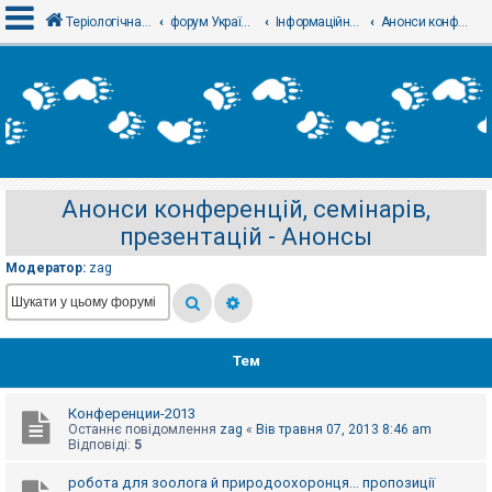
Теріологічна школа
форум Українського теріологічного товариства
Інформаційний відділ
Анонси конференцій, семінарів, презентацій - Анонсы
В
х
і
д
Анонси конференцій, семінарів,
Р
презентацій - Анонсы
е
є
с
Модератор:
zag
т
р
а
ц
і
я
Тем
Конференции-2013
Т
Останнє повідомлення
zag
«
Вів травня 07, 2013 8:46 am
е
Відповіді:
5
м
и
б
робота для зоолога й природоохоронця... пропозиції