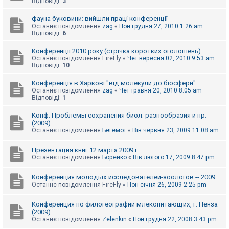
Відповіді:
3
к
фауна буковини: вийшли праці конференції
Останнє повідомлення
zag
«
Пон грудня 27, 2010 1:26 am
Відповіді:
6
Д
о
п
Конференції 2010 року (стрічка коротких оголошень)
о
Останнє повідомлення
FireFly
«
Чет вересня 02, 2010 9:53 am
м
Відповіді:
10
о
г
Конференція в Харкові "від молекули до біосфери"
а
Останнє повідомлення
zag
«
Чет травня 20, 2010 8:05 am
Відповіді:
1
Конф. Проблемы сохранения биол. разнообразия и пр.
(2009)
Останнє повідомлення
Бегемот
«
Вів червня 23, 2009 11:08 am
Презентация книг 12 марта 2009 г.
Останнє повідомлення
Борейко
«
Вів лютого 17, 2009 8:47 pm
Конференция молодых исследователей-зоологов -- 2009
Останнє повідомлення
FireFly
«
Пон січня 26, 2009 2:25 pm
Конференция по филогеографии млекопитающих, г. Пенза
(2009)
Останнє повідомлення
Zelenkin
«
Пон грудня 22, 2008 3:43 pm