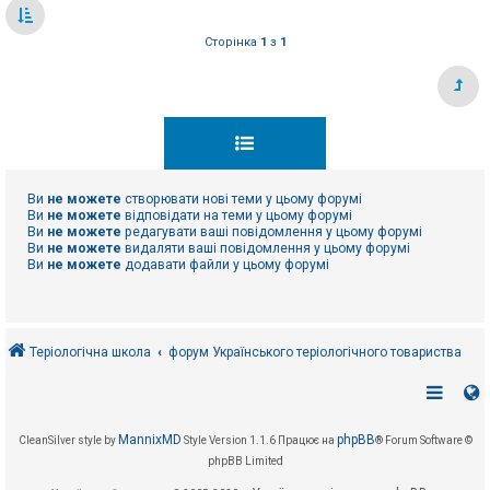
Сторінка
1
з
1
Ви
не можете
створювати нові теми у цьому форумі
Ви
не можете
відповідати на теми у цьому форумі
Ви
не можете
редагувати ваші повідомлення у цьому форумі
Ви
не можете
видаляти ваші повідомлення у цьому форумі
Ви
не можете
додавати файли у цьому форумі
Теріологічна школа
форум Українського теріологічного товариства
MannixMD
phpBB
CleanSilver style by
Style Version 1.1.6
Працює на
® Forum Software ©
phpBB Limited