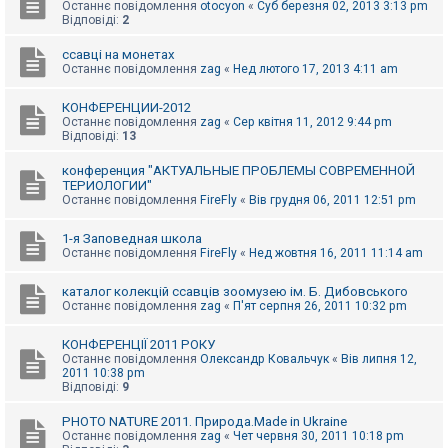
е
Останнє повідомлення
otocyon
«
Суб березня 02, 2013 3:13 pm
з
Відповіді:
2
в
і
ссавці на монетах
д
Останнє повідомлення
zag
«
Нед лютого 17, 2013 4:11 am
п
о
в
КОНФЕРЕНЦИИ-2012
і
Останнє повідомлення
zag
«
Сер квітня 11, 2012 9:44 pm
д
Відповіді:
13
е
й
конференция "АКТУАЛЬНЫЕ ПРОБЛЕМЫ СОВРЕМЕННОЙ
ТЕРИОЛОГИИ"
Останнє повідомлення
FireFly
«
Вів грудня 06, 2011 12:51 pm
А
к
т
1-я Заповедная школа
и
Останнє повідомлення
FireFly
«
Нед жовтня 16, 2011 11:14 am
в
н
каталог колекцій ссавців зоомузею ім. Б. Дибовського
і
Останнє повідомлення
zag
«
П'ят серпня 26, 2011 10:32 pm
т
е
м
КОНФЕРЕНЦІЇ 2011 РОКУ
и
Останнє повідомлення
Олександр Ковальчук
«
Вів липня 12,
2011 10:38 pm
Відповіді:
9
П
о
PHOTO NATURE 2011. Природа.Made in Ukraine
ш
Останнє повідомлення
zag
«
Чет червня 30, 2011 10:18 pm
у