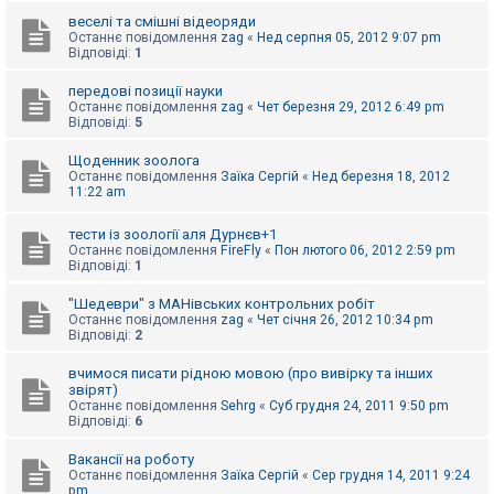
е
з
веселі та смішні відеоряди
в
Останнє повідомлення
zag
«
Нед серпня 05, 2012 9:07 pm
і
Відповіді:
1
д
п
передові позиції науки
о
Останнє повідомлення
zag
«
Чет березня 29, 2012 6:49 pm
в
Відповіді:
5
і
д
е
Щоденник зоолога
й
Останнє повідомлення
Заїка Сергій
«
Нед березня 18, 2012
11:22 am
А
тести із зоології аля Дурнєв+1
к
Останнє повідомлення
FireFly
«
Пон лютого 06, 2012 2:59 pm
т
Відповіді:
1
и
в
"Шедеври" з МАНівських контрольних робіт
н
Останнє повідомлення
zag
«
Чет січня 26, 2012 10:34 pm
і
Відповіді:
2
т
е
м
вчимося писати рідною мовою (про вивірку та інших
и
звірят)
Останнє повідомлення
Sehrg
«
Суб грудня 24, 2011 9:50 pm
Відповіді:
6
П
Вакансії на роботу
о
Останнє повідомлення
Заїка Сергій
«
Сер грудня 14, 2011 9:24
ш
pm
у