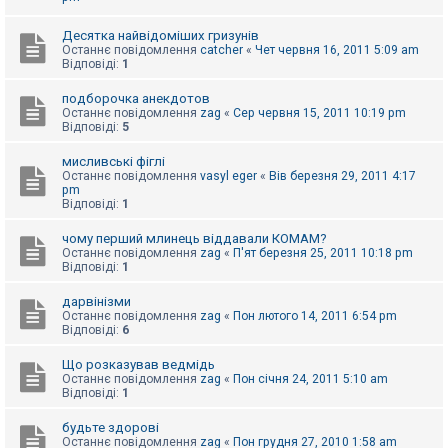
к
Десятка найвідоміших гризунів
Останнє повідомлення
catcher
«
Чет червня 16, 2011 5:09 am
Відповіді:
1
Д
о
п
подборочка анекдотов
о
Останнє повідомлення
zag
«
Сер червня 15, 2011 10:19 pm
м
Відповіді:
5
о
г
мисливські фіглі
а
Останнє повідомлення
vasyl eger
«
Вів березня 29, 2011 4:17
pm
Відповіді:
1
чому перший млинець віддавали КОМАМ?
Останнє повідомлення
zag
«
П'ят березня 25, 2011 10:18 pm
Відповіді:
1
дарвінізми
Останнє повідомлення
zag
«
Пон лютого 14, 2011 6:54 pm
Відповіді:
6
Що розказував ведмідь
Останнє повідомлення
zag
«
Пон січня 24, 2011 5:10 am
Відповіді:
1
будьте здорові
Останнє повідомлення
zag
«
Пон грудня 27, 2010 1:58 am