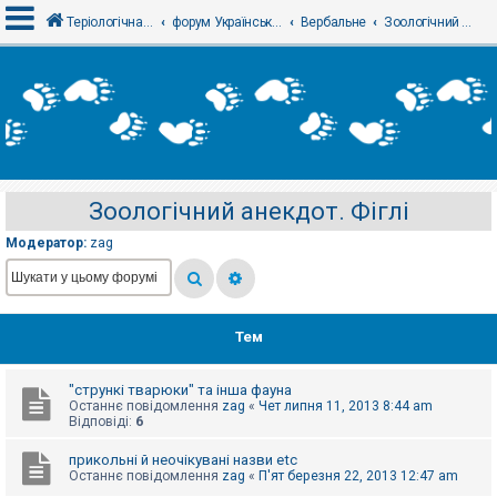
Теріологічна школа
форум Українського теріологічного товариства
Вербальне
Зоологічний анекдот. Фіглі
В
х
і
д
Зоологічний анекдот. Фіглі
Р
е
Модератор:
zag
є
с
т
р
а
ц
Тем
і
я
"стрункі тварюки" та інша фауна
Останнє повідомлення
zag
«
Чет липня 11, 2013 8:44 am
Т
Відповіді:
6
е
м
прикольні й неочікувані назви etc
и
Останнє повідомлення
zag
«
П'ят березня 22, 2013 12:47 am
б