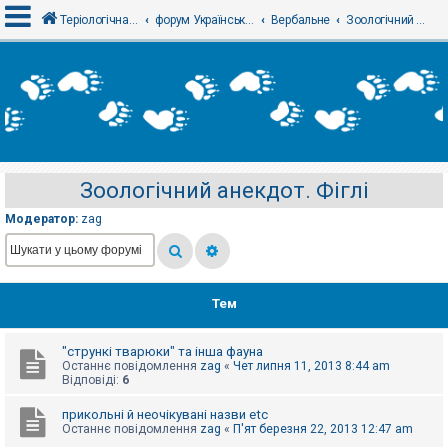
Теріологічна школа
форум Українського теріологічного товариства
Вербальне
Зоологічний анекдот. Фіглі
В
х
і
д
Зоологічний анекдот. Фіглі
Р
е
Модератор:
zag
є
с
т
р
а
ц
Тем
і
я
"стрункі тварюки" та інша фауна
Останнє повідомлення
zag
«
Чет липня 11, 2013 8:44 am
Т
Відповіді:
6
е
м
прикольні й неочікувані назви etc
и
Останнє повідомлення
zag
«
П'ят березня 22, 2013 12:47 am
б