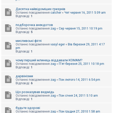
к
Десятка найвідоміших гризунів
Останнє повідомлення
catcher
«
Чет червня 16, 2011 5:09 am
Відповіді:
1
Д
о
п
подборочка анекдотов
о
Останнє повідомлення
zag
«
Сер червня 15, 2011 10:19 pm
м
Відповіді:
5
о
г
мисливські фіглі
а
Останнє повідомлення
vasyl eger
«
Вів березня 29, 2011 4:17
pm
Відповіді:
1
чому перший млинець віддавали КОМАМ?
Останнє повідомлення
zag
«
П'ят березня 25, 2011 10:18 pm
Відповіді:
1
дарвінізми
Останнє повідомлення
zag
«
Пон лютого 14, 2011 6:54 pm
Відповіді:
6
Що розказував ведмідь
Останнє повідомлення
zag
«
Пон січня 24, 2011 5:10 am
Відповіді:
1
будьте здорові
Останнє повідомлення
zag
«
Пон грудня 27, 2010 1:58 am