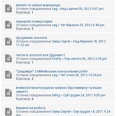
е
з
веселі та смішні відеоряди
в
Останнє повідомлення
zag
«
Нед серпня 05, 2012 9:07 pm
і
Відповіді:
1
д
п
передові позиції науки
о
Останнє повідомлення
zag
«
Чет березня 29, 2012 6:49 pm
в
Відповіді:
5
і
д
е
Щоденник зоолога
й
Останнє повідомлення
Заїка Сергій
«
Нед березня 18, 2012
11:22 am
А
тести із зоології аля Дурнєв+1
к
Останнє повідомлення
FireFly
«
Пон лютого 06, 2012 2:59 pm
т
Відповіді:
1
и
в
"Шедеври" з МАНівських контрольних робіт
н
Останнє повідомлення
zag
«
Чет січня 26, 2012 10:34 pm
і
Відповіді:
2
т
е
м
вчимося писати рідною мовою (про вивірку та інших
и
звірят)
Останнє повідомлення
Sehrg
«
Суб грудня 24, 2011 9:50 pm
Відповіді:
6
П
Вакансії на роботу
о
Останнє повідомлення
Заїка Сергій
«
Сер грудня 14, 2011 9:24
ш
pm
у