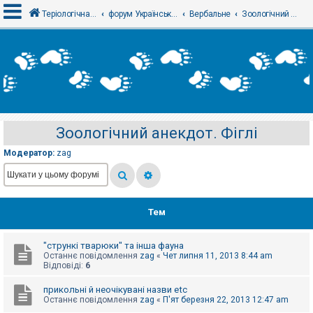
Теріологічна школа
форум Українського теріологічного товариства
Вербальне
Зоологічний анекдот. Фіглі
В
х
і
д
Зоологічний анекдот. Фіглі
Р
е
Модератор:
zag
є
с
т
р
а
ц
Тем
і
я
"стрункі тварюки" та інша фауна
Останнє повідомлення
zag
«
Чет липня 11, 2013 8:44 am
Т
Відповіді:
6
е
м
прикольні й неочікувані назви etc
и
Останнє повідомлення
zag
«
П'ят березня 22, 2013 12:47 am
б