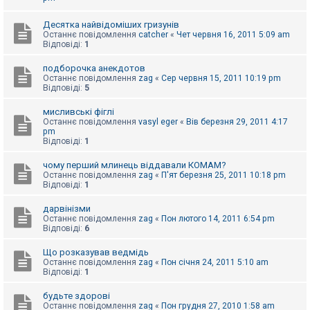
к
Десятка найвідоміших гризунів
Останнє повідомлення
catcher
«
Чет червня 16, 2011 5:09 am
Відповіді:
1
Д
о
п
подборочка анекдотов
о
Останнє повідомлення
zag
«
Сер червня 15, 2011 10:19 pm
м
Відповіді:
5
о
г
мисливські фіглі
а
Останнє повідомлення
vasyl eger
«
Вів березня 29, 2011 4:17
pm
Відповіді:
1
чому перший млинець віддавали КОМАМ?
Останнє повідомлення
zag
«
П'ят березня 25, 2011 10:18 pm
Відповіді:
1
дарвінізми
Останнє повідомлення
zag
«
Пон лютого 14, 2011 6:54 pm
Відповіді:
6
Що розказував ведмідь
Останнє повідомлення
zag
«
Пон січня 24, 2011 5:10 am
Відповіді:
1
будьте здорові
Останнє повідомлення
zag
«
Пон грудня 27, 2010 1:58 am