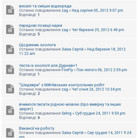
е
з
веселі та смішні відеоряди
в
Останнє повідомлення
zag
«
Нед серпня 05, 2012 9:07 pm
і
Відповіді:
1
д
п
передові позиції науки
о
Останнє повідомлення
zag
«
Чет березня 29, 2012 6:49 pm
в
Відповіді:
5
і
д
е
Щоденник зоолога
й
Останнє повідомлення
Заїка Сергій
«
Нед березня 18, 2012
11:22 am
А
тести із зоології аля Дурнєв+1
к
Останнє повідомлення
FireFly
«
Пон лютого 06, 2012 2:59 pm
т
Відповіді:
1
и
в
"Шедеври" з МАНівських контрольних робіт
н
Останнє повідомлення
zag
«
Чет січня 26, 2012 10:34 pm
і
Відповіді:
2
т
е
м
вчимося писати рідною мовою (про вивірку та інших
и
звірят)
Останнє повідомлення
Sehrg
«
Суб грудня 24, 2011 9:50 pm
Відповіді:
6
П
Вакансії на роботу
о
Останнє повідомлення
Заїка Сергій
«
Сер грудня 14, 2011 9:24
ш
pm
у