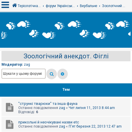
Теріологічна школа
форум Українського теріологічного товариства
Вербальне
Зоологічний анекдот. Фіглі
В
х
і
д
Зоологічний анекдот. Фіглі
Р
е
Модератор:
zag
є
с
т
р
а
ц
Тем
і
я
"стрункі тварюки" та інша фауна
Останнє повідомлення
zag
«
Чет липня 11, 2013 8:44 am
Т
Відповіді:
6
е
м
прикольні й неочікувані назви etc
и
Останнє повідомлення
zag
«
П'ят березня 22, 2013 12:47 am
б