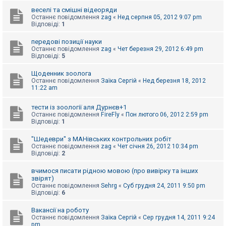
е
з
веселі та смішні відеоряди
в
Останнє повідомлення
zag
«
Нед серпня 05, 2012 9:07 pm
і
Відповіді:
1
д
п
передові позиції науки
о
Останнє повідомлення
zag
«
Чет березня 29, 2012 6:49 pm
в
Відповіді:
5
і
д
е
Щоденник зоолога
й
Останнє повідомлення
Заїка Сергій
«
Нед березня 18, 2012
11:22 am
А
тести із зоології аля Дурнєв+1
к
Останнє повідомлення
FireFly
«
Пон лютого 06, 2012 2:59 pm
т
Відповіді:
1
и
в
"Шедеври" з МАНівських контрольних робіт
н
Останнє повідомлення
zag
«
Чет січня 26, 2012 10:34 pm
і
Відповіді:
2
т
е
м
вчимося писати рідною мовою (про вивірку та інших
и
звірят)
Останнє повідомлення
Sehrg
«
Суб грудня 24, 2011 9:50 pm
Відповіді:
6
П
Вакансії на роботу
о
Останнє повідомлення
Заїка Сергій
«
Сер грудня 14, 2011 9:24
ш
pm
у