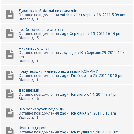
к
Десятка найвідоміших гризунів
Останнє повідомлення
catcher
«
Чет червня 16, 2011 5:09 am
Відповіді:
1
Д
о
п
подборочка анекдотов
о
Останнє повідомлення
zag
«
Сер червня 15, 2011 10:19 pm
м
Відповіді:
5
о
г
мисливські фіглі
а
Останнє повідомлення
vasyl eger
«
Вів березня 29, 2011 4:17
pm
Відповіді:
1
чому перший млинець віддавали КОМАМ?
Останнє повідомлення
zag
«
П'ят березня 25, 2011 10:18 pm
Відповіді:
1
дарвінізми
Останнє повідомлення
zag
«
Пон лютого 14, 2011 6:54 pm
Відповіді:
6
Що розказував ведмідь
Останнє повідомлення
zag
«
Пон січня 24, 2011 5:10 am
Відповіді:
1
будьте здорові
Останнє повідомлення
zag
«
Пон грудня 27, 2010 1:58 am