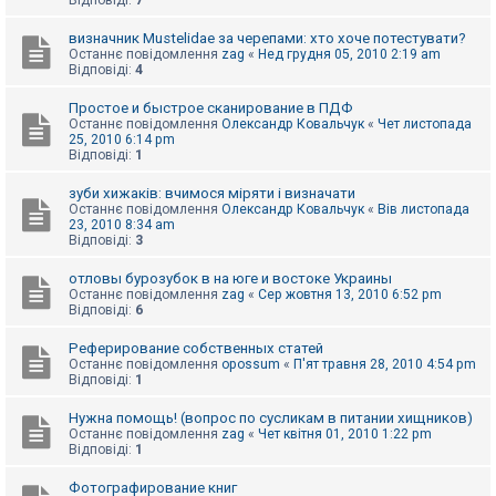
Відповіді:
7
визначник Mustelidae за черепами: хто хоче потестувати?
Останнє повідомлення
zag
«
Нед грудня 05, 2010 2:19 am
Відповіді:
4
Простое и быстрое сканирование в ПДФ
Останнє повідомлення
Олександр Ковальчук
«
Чет листопада
25, 2010 6:14 pm
Відповіді:
1
зуби хижаків: вчимося міряти і визначати
Останнє повідомлення
Олександр Ковальчук
«
Вів листопада
23, 2010 8:34 am
Відповіді:
3
отловы бурозубок в на юге и востоке Украины
Останнє повідомлення
zag
«
Сер жовтня 13, 2010 6:52 pm
Відповіді:
6
Реферирование собственных статей
Останнє повідомлення
opossum
«
П'ят травня 28, 2010 4:54 pm
Відповіді:
1
Нужна помощь! (вопрос по сусликам в питании хищников)
Останнє повідомлення
zag
«
Чет квітня 01, 2010 1:22 pm
Відповіді:
1
Фотографирование книг