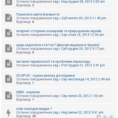
е
Останнє повідомлення
zag
«
Нед грудня 08, 2013 2:00 am
з
Відповіді:
2
в
і
Помогите найти Бегемота!
д
Останнє повідомлення
zag
«
Суб лютого 09, 2013 11:45 pm
п
Відповіді:
6
о
в
і
інтернет-сторінки зоомузеїв та природничих музеїв
д
Останнє повідомлення
zag
«
Сер січня 16, 2013 12:30 am
е
й
куди надіслати статтю? (фахові видання в Україні)
Останнє повідомлення
zag
«
Суб грудня 29, 2012 9:17 pm
Відповіді:
5
А
к
питання термінології та проблеми перекладу
т
Останнє повідомлення
zag
«
П'ят грудня 21, 2012 3:41 pm
и
в
н
SCOPUS - оцінки внеску дослідника
і
Останнє повідомлення
zag
«
Сер листопада 14, 2012 2:49 am
т
Відповіді:
1
е
м
и
ISBN - корисне
Останнє повідомлення
zag
«
Сер липня 25, 2012 1:30 am
Відповіді:
1
П
нові знахідки видри ?
о
Останнє повідомлення
zag
«
Нед липня 22, 2012 9:41 am
ш
Відповіді:
25
у
1
2