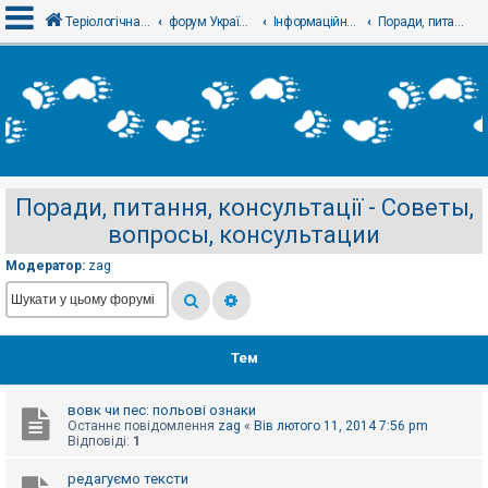
Теріологічна школа
форум Українського теріологічного товариства
Інформаційний відділ
Поради, питання, консультації - Советы, вопросы, консультации
В
х
і
д
Поради, питання, консультації - Советы,
Р
вопросы, консультации
е
є
с
Модератор:
zag
т
р
а
ц
і
я
Тем
вовк чи пес: польові ознаки
Т
Останнє повідомлення
zag
«
Вів лютого 11, 2014 7:56 pm
е
Відповіді:
1
м
и
б
редагуємо тексти