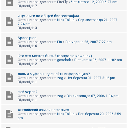
Останнє повідомлення
FireFly
«
Чет лютого 12, 2009 6:27 am
Відповіді:
7
ищу книги по общей биогеографии
Останнє повідомлення
Nick.Tallus
«
Сер листопада 21, 2007
7:24 pm
Відповіді:
3
Space pics
Останнє повідомлення
Fin
«
Вів червня 26, 2007 7:27 am
Відповіді:
6
Кто это может быть? (вопрос о кажанах)
Останнє повідомлення
gaschak
«
П'ят квітня 06, 2007 11:02 am
Відповіді:
2
лань и муфлон - где найти информацию?
Останнє повідомлення
zag
«
Чет березня 01, 2007 3:12 pm
Відповіді:
1
Чей череп?
Останнє повідомлення
zag
«
Вів листопада 07, 2006 1:34 pm
Відповіді:
1
Английский язык и не только...
Останнє повідомлення
Nick.Tallus
«
Пон березня 20, 2006 3:59
pm