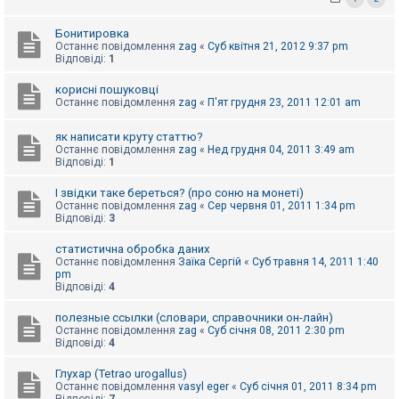
к
Бонитировка
Останнє повідомлення
zag
«
Суб квітня 21, 2012 9:37 pm
Відповіді:
1
Д
о
п
корисні пошуковці
о
Останнє повідомлення
zag
«
П'ят грудня 23, 2011 12:01 am
м
о
г
як написати круту статтю?
а
Останнє повідомлення
zag
«
Нед грудня 04, 2011 3:49 am
Відповіді:
1
І звідки таке береться? (про соню на монеті)
Останнє повідомлення
zag
«
Сер червня 01, 2011 1:34 pm
Відповіді:
3
статистична обробка даних
Останнє повідомлення
Заїка Сергій
«
Суб травня 14, 2011 1:40
pm
Відповіді:
4
полезные ссылки (словари, справочники он-лайн)
Останнє повідомлення
zag
«
Суб січня 08, 2011 2:30 pm
Відповіді:
4
Глухар (Tetrao urogallus)
Останнє повідомлення
vasyl eger
«
Суб січня 01, 2011 8:34 pm