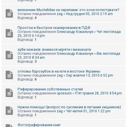
Відповіді:
7
визначник Mustelidae за черепами: хто хоче потестувати?
Останнє повідомлення
zag
«
Нед грудня 05, 2010 2:19 am
Відповіді:
4
Простое и быстрое сканирование в ПДФ
Останнє повідомлення
Олександр Ковальчук
«
Чет листопада
25, 2010 6:14 pm
Відповіді:
1
зуби хижаків: вчимося міряти і визначати
Останнє повідомлення
Олександр Ковальчук
«
Вів листопада
23, 2010 8:34 am
Відповіді:
3
отловы бурозубок в на юге и востоке Украины
Останнє повідомлення
zag
«
Сер жовтня 13, 2010 6:52 pm
Відповіді:
6
Реферирование собственных статей
Останнє повідомлення
opossum
«
П'ят травня 28, 2010 4:54 pm
Відповіді:
1
Нужна помощь! (вопрос по сусликам в питании хищников)
Останнє повідомлення
zag
«
Чет квітня 01, 2010 1:22 pm
Відповіді:
1
Фотографирование книг