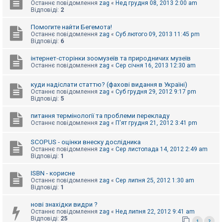
е
Останнє повідомлення
zag
«
Нед грудня 08, 2013 2:00 am
з
Відповіді:
2
в
і
Помогите найти Бегемота!
д
Останнє повідомлення
zag
«
Суб лютого 09, 2013 11:45 pm
п
Відповіді:
6
о
в
і
інтернет-сторінки зоомузеїв та природничих музеїв
д
Останнє повідомлення
zag
«
Сер січня 16, 2013 12:30 am
е
й
куди надіслати статтю? (фахові видання в Україні)
Останнє повідомлення
zag
«
Суб грудня 29, 2012 9:17 pm
Відповіді:
5
А
к
питання термінології та проблеми перекладу
т
Останнє повідомлення
zag
«
П'ят грудня 21, 2012 3:41 pm
и
в
н
SCOPUS - оцінки внеску дослідника
і
Останнє повідомлення
zag
«
Сер листопада 14, 2012 2:49 am
т
Відповіді:
1
е
м
и
ISBN - корисне
Останнє повідомлення
zag
«
Сер липня 25, 2012 1:30 am
Відповіді:
1
П
нові знахідки видри ?
о
Останнє повідомлення
zag
«
Нед липня 22, 2012 9:41 am
ш
Відповіді:
25
у
1
2