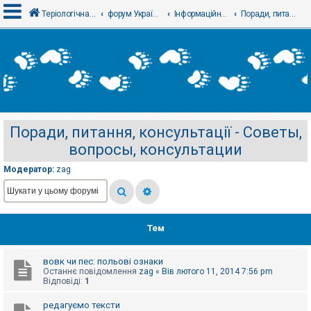
Теріологічна школа
форум Українського теріологічного товариства
Інформаційний відділ
Поради, питання, консультації - Советы, вопросы, консультации
В
х
і
д
Поради, питання, консультації - Советы,
Р
вопросы, консультации
е
є
с
Модератор:
zag
т
р
а
ц
і
я
Тем
вовк чи пес: польові ознаки
Т
Останнє повідомлення
zag
«
Вів лютого 11, 2014 7:56 pm
е
Відповіді:
1
м
и
б
редагуємо тексти