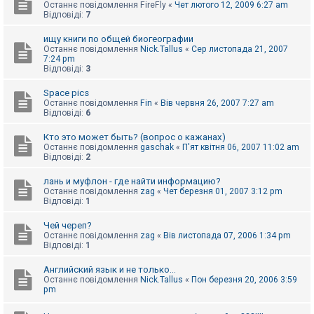
Останнє повідомлення
FireFly
«
Чет лютого 12, 2009 6:27 am
Відповіді:
7
ищу книги по общей биогеографии
Останнє повідомлення
Nick.Tallus
«
Сер листопада 21, 2007
7:24 pm
Відповіді:
3
Space pics
Останнє повідомлення
Fin
«
Вів червня 26, 2007 7:27 am
Відповіді:
6
Кто это может быть? (вопрос о кажанах)
Останнє повідомлення
gaschak
«
П'ят квітня 06, 2007 11:02 am
Відповіді:
2
лань и муфлон - где найти информацию?
Останнє повідомлення
zag
«
Чет березня 01, 2007 3:12 pm
Відповіді:
1
Чей череп?
Останнє повідомлення
zag
«
Вів листопада 07, 2006 1:34 pm
Відповіді:
1
Английский язык и не только...
Останнє повідомлення
Nick.Tallus
«
Пон березня 20, 2006 3:59
pm