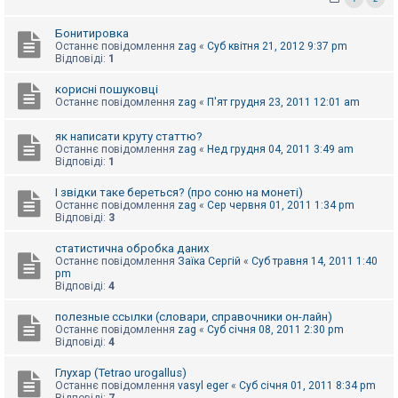
к
Бонитировка
Останнє повідомлення
zag
«
Суб квітня 21, 2012 9:37 pm
Відповіді:
1
Д
о
п
корисні пошуковці
о
Останнє повідомлення
zag
«
П'ят грудня 23, 2011 12:01 am
м
о
г
як написати круту статтю?
а
Останнє повідомлення
zag
«
Нед грудня 04, 2011 3:49 am
Відповіді:
1
І звідки таке береться? (про соню на монеті)
Останнє повідомлення
zag
«
Сер червня 01, 2011 1:34 pm
Відповіді:
3
статистична обробка даних
Останнє повідомлення
Заїка Сергій
«
Суб травня 14, 2011 1:40
pm
Відповіді:
4
полезные ссылки (словари, справочники он-лайн)
Останнє повідомлення
zag
«
Суб січня 08, 2011 2:30 pm
Відповіді:
4
Глухар (Tetrao urogallus)
Останнє повідомлення
vasyl eger
«
Суб січня 01, 2011 8:34 pm